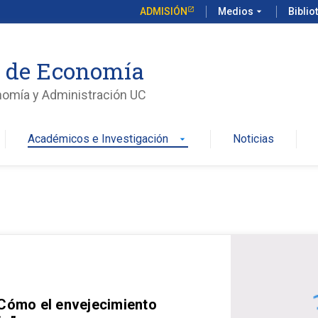
ADMISIÓN
Medios
arrow_drop_down
Biblio
o de Economía
nomía y Administración UC
Académicos e Investigación
Noticias
arrow_drop_down
 Cómo el envejecimiento