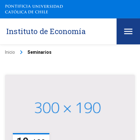
Instituto de Economía
keyboard_arrow_right
Inicio
Seminarios