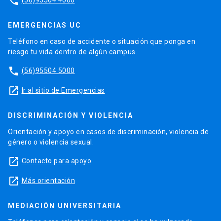
phone
EMERGENCIAS UC
Teléfono en caso de accidente o situación que ponga en
riesgo tu vida dentro de algún campus.
phone
(56)95504 5000
launch
Ir al sitio de Emergencias
DISCRIMINACIÓN Y VIOLENCIA
Orientación y apoyo en casos de discriminación, violencia de
género o violencia sexual.
launch
Contacto para apoyo
launch
Más orientación
MEDIACIÓN UNIVERSITARIA