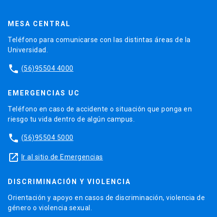
MESA CENTRAL
Teléfono para comunicarse con las distintas áreas de la
Universidad.
phone
(56)95504 4000
EMERGENCIAS UC
Teléfono en caso de accidente o situación que ponga en
riesgo tu vida dentro de algún campus.
phone
(56)95504 5000
launch
Ir al sitio de Emergencias
DISCRIMINACIÓN Y VIOLENCIA
Orientación y apoyo en casos de discriminación, violencia de
género o violencia sexual.