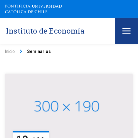
Instituto de Economía
keyboard_arrow_right
Inicio
Seminarios