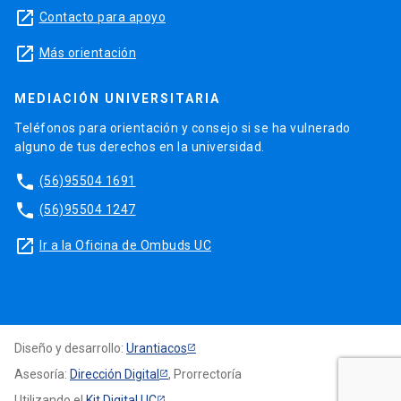
launch
Contacto para apoyo
launch
Más orientación
MEDIACIÓN UNIVERSITARIA
Teléfonos para orientación y consejo si se ha vulnerado
alguno de tus derechos en la universidad.
phone
(56)95504 1691
phone
(56)95504 1247
launch
Ir a la Oficina de Ombuds UC
Diseño y desarrollo:
Urantiacos
Asesoría:
Dirección Digital
, Prorrectoría
Utilizando el
Kit Digital UC