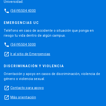
Universidad.
phone
(56)95504 4000
EMERGENCIAS UC
Teléfono en caso de accidente o situación que ponga en
riesgo tu vida dentro de algún campus.
phone
(56)95504 5000
launch
Ir al sitio de Emergencias
DISCRIMINACIÓN Y VIOLENCIA
Orientación y apoyo en casos de discriminación, violencia de
género o violencia sexual.
launch
Contacto para apoyo
launch
Más orientación