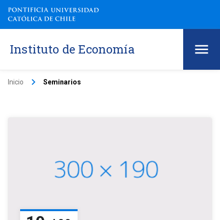
Instituto de Economía
keyboard_arrow_right
Inicio
Seminarios