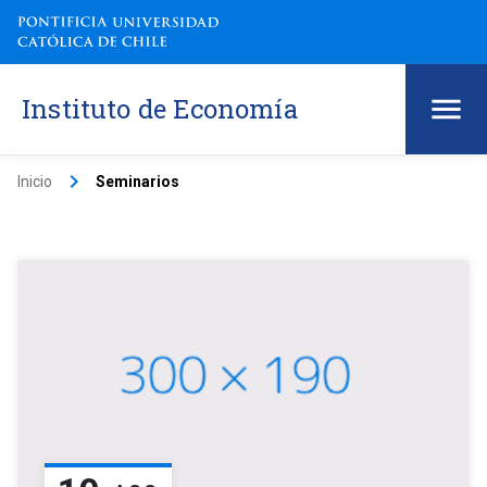
Instituto de Economía
keyboard_arrow_right
Inicio
Seminarios