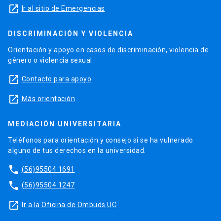
launch
Ir al sitio de Emergencias
DISCRIMINACIÓN Y VIOLENCIA
Orientación y apoyo en casos de discriminación, violencia de
género o violencia sexual.
launch
Contacto para apoyo
launch
Más orientación
MEDIACIÓN UNIVERSITARIA
Teléfonos para orientación y consejo si se ha vulnerado
alguno de tus derechos en la universidad.
phone
(56)95504 1691
phone
(56)95504 1247
launch
Ir a la Oficina de Ombuds UC