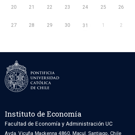
20
21
22
23
24
25
26
27
28
29
30
1
2
31
Instituto de Economía
Facultad de Economía y Administración UC
Avda. Vicuña Mackenna 4860, Macul. Santiago, Chile