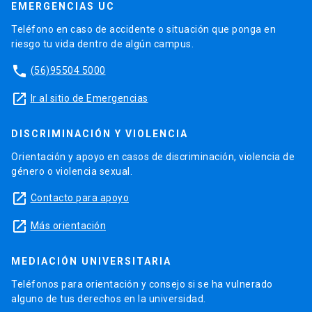
EMERGENCIAS UC
Teléfono en caso de accidente o situación que ponga en
riesgo tu vida dentro de algún campus.
phone
(56)95504 5000
launch
Ir al sitio de Emergencias
DISCRIMINACIÓN Y VIOLENCIA
Orientación y apoyo en casos de discriminación, violencia de
género o violencia sexual.
launch
Contacto para apoyo
launch
Más orientación
MEDIACIÓN UNIVERSITARIA
Teléfonos para orientación y consejo si se ha vulnerado
alguno de tus derechos en la universidad.