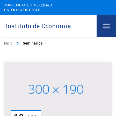
Instituto de Economía
keyboard_arrow_right
Inicio
Seminarios