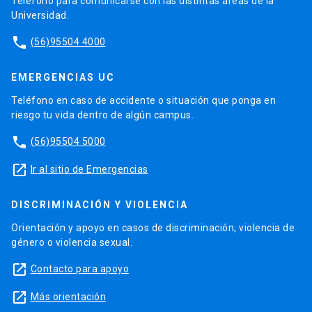
Teléfono para comunicarse con las distintas áreas de la
Universidad.
phone
(56)95504 4000
EMERGENCIAS UC
Teléfono en caso de accidente o situación que ponga en
riesgo tu vida dentro de algún campus.
phone
(56)95504 5000
launch
Ir al sitio de Emergencias
DISCRIMINACIÓN Y VIOLENCIA
Orientación y apoyo en casos de discriminación, violencia de
género o violencia sexual.
launch
Contacto para apoyo
launch
Más orientación