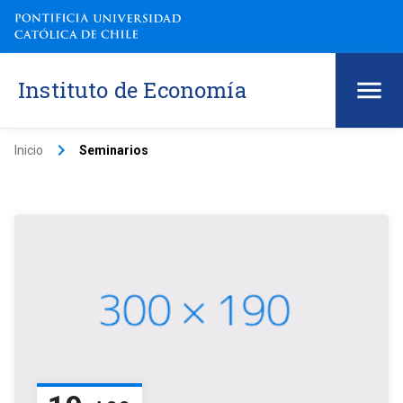
Instituto de Economía
keyboard_arrow_right
Inicio
Seminarios