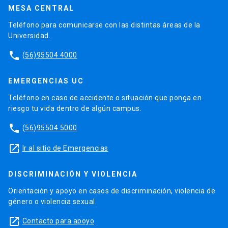
MESA CENTRAL
Teléfono para comunicarse con las distintas áreas de la
Universidad.
phone
(56)95504 4000
EMERGENCIAS UC
Teléfono en caso de accidente o situación que ponga en
riesgo tu vida dentro de algún campus.
phone
(56)95504 5000
launch
Ir al sitio de Emergencias
DISCRIMINACIÓN Y VIOLENCIA
Orientación y apoyo en casos de discriminación, violencia de
género o violencia sexual.
launch
Contacto para apoyo