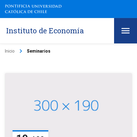
Instituto de Economía
keyboard_arrow_right
Inicio
Seminarios