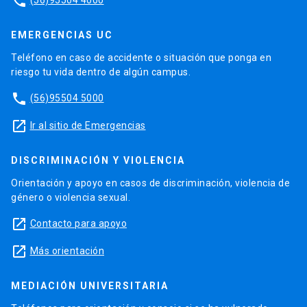
phone
EMERGENCIAS UC
Teléfono en caso de accidente o situación que ponga en
riesgo tu vida dentro de algún campus.
phone
(56)95504 5000
launch
Ir al sitio de Emergencias
DISCRIMINACIÓN Y VIOLENCIA
Orientación y apoyo en casos de discriminación, violencia de
género o violencia sexual.
launch
Contacto para apoyo
launch
Más orientación
MEDIACIÓN UNIVERSITARIA