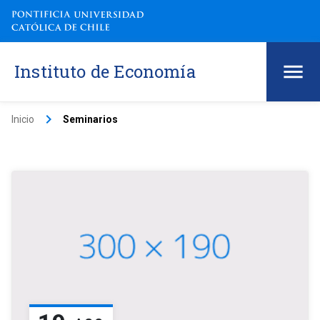
Instituto de Economía
keyboard_arrow_right
Inicio
Seminarios