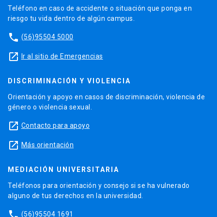
Teléfono en caso de accidente o situación que ponga en
riesgo tu vida dentro de algún campus.
phone
(56)95504 5000
launch
Ir al sitio de Emergencias
DISCRIMINACIÓN Y VIOLENCIA
Orientación y apoyo en casos de discriminación, violencia de
género o violencia sexual.
launch
Contacto para apoyo
launch
Más orientación
MEDIACIÓN UNIVERSITARIA
Teléfonos para orientación y consejo si se ha vulnerado
alguno de tus derechos en la universidad.
phone
(56)95504 1691