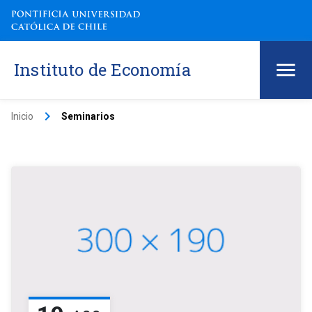
Instituto de Economía
keyboard_arrow_right
Inicio
Seminarios