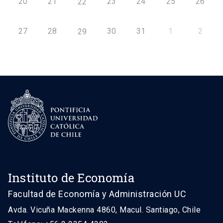
20
21
23
24
25
26
22
27
28
30
31
1
2
29
Instituto de Economía
Facultad de Economía y Administración UC
Avda. Vicuña Mackenna 4860, Macul. Santiago, Chile