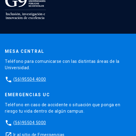
MESA CENTRAL
Teléfono para comunicarse con las distintas áreas de la
Universidad.
phone
(56)95504 4000
EMERGENCIAS UC
Teléfono en caso de accidente o situación que ponga en
riesgo tu vida dentro de algún campus.
phone
(56)95504 5000
launch
Ir al sitio de Emergencias