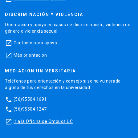
DISCRIMINACIÓN Y VIOLENCIA
Orientación y apoyo en casos de discriminación, violencia de
género o violencia sexual.
launch
Contacto para apoyo
launch
Más orientación
MEDIACIÓN UNIVERSITARIA
Teléfonos para orientación y consejo si se ha vulnerado
alguno de tus derechos en la universidad.
phone
(56)95504 1691
phone
(56)95504 1247
launch
Ir a la Oficina de Ombuds UC