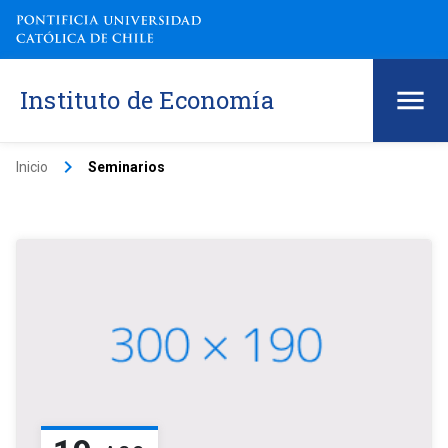
Instituto de Economía
keyboard_arrow_right
Inicio
Seminarios