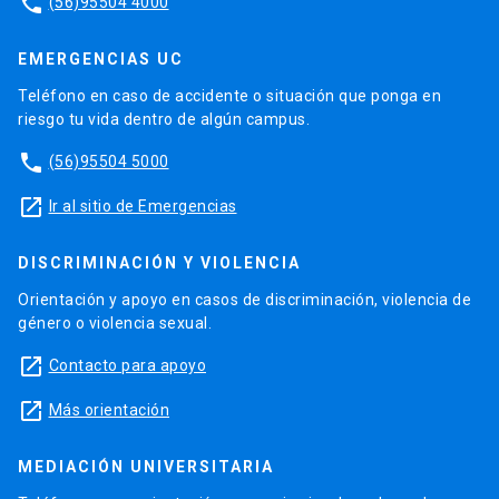
phone
(56)95504 4000
EMERGENCIAS UC
Teléfono en caso de accidente o situación que ponga en
riesgo tu vida dentro de algún campus.
phone
(56)95504 5000
launch
Ir al sitio de Emergencias
DISCRIMINACIÓN Y VIOLENCIA
Orientación y apoyo en casos de discriminación, violencia de
género o violencia sexual.
launch
Contacto para apoyo
launch
Más orientación
MEDIACIÓN UNIVERSITARIA