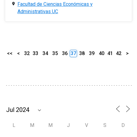
Facultad de Ciencias Económicas y
Administrativas UC
<<
<
32
33
34
35
36
37
38
39
40
41
42
>
L
M
M
J
V
S
D