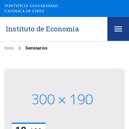
Instituto de Economía
keyboard_arrow_right
Inicio
Seminarios