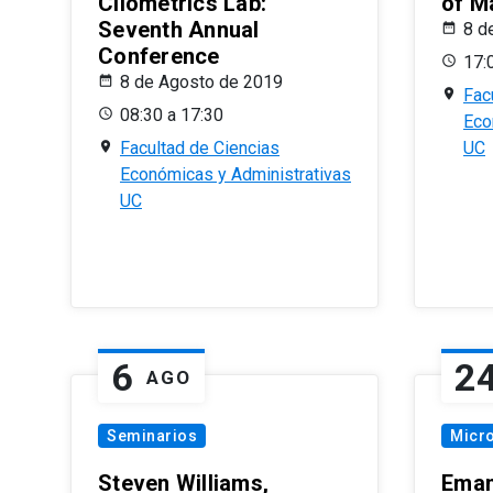
Cliometrics Lab:
of M
Seventh Annual
8 d
Conference
17:
8 de Agosto de 2019
Fac
08:30 a 17:30
Eco
Facultad de Ciencias
UC
Económicas y Administrativas
UC
6
2
AGO
Seminarios
Micr
Steven Williams,
Eman