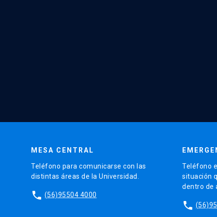
MESA CENTRAL
EMERGE
Teléfono para comunicarse con las
Teléfono e
distintas áreas de la Universidad.
situación 
dentro de
phone
(56)95504 4000
phone
(56)9