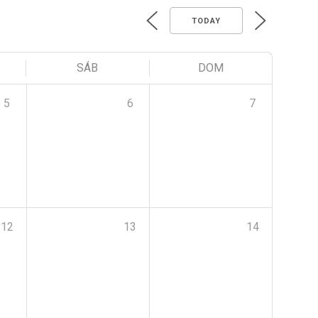
TODAY
SÁB
DOM
5
6
7
12
13
14