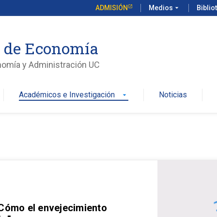
ADMISIÓN
Medios
arrow_drop_down
Biblio
o de Economía
nomía y Administración UC
Académicos e Investigación
Noticias
arrow_drop_down
 Cómo el envejecimiento