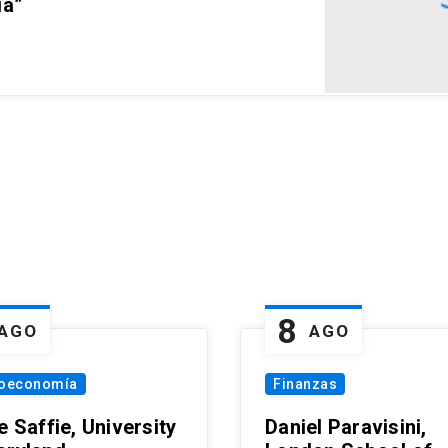
ia”
8
AGO
AGO
oeconomía
Finanzas
e Saffie, University
Daniel Paravisini,