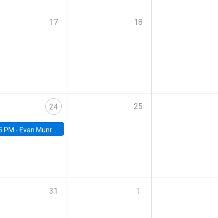
17
18
25
24
5 PM -
Evan Munro, Neyman Visiting Assistant Professor in the Department of Statistics at UC Berkeley
31
1