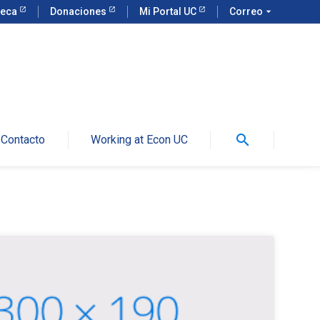
teca
Donaciones
Mi Portal UC
Correo
arrow_drop_down
search
Contacto
Working at Econ UC