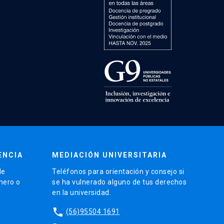
ENCIA
MEDIACIÓN UNIVERSITARIA
de
Teléfonos para orientación y consejo si
énero o
se ha vulnerado alguno de tus derechos
en la universidad.
phone
(56)95504 1691