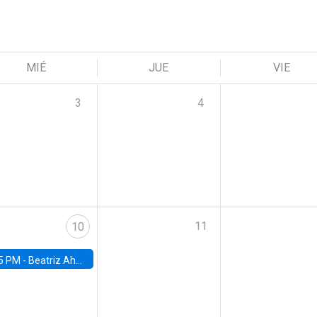
MIÉ
JUE
VIE
3
4
11
10
5 PM -
Beatriz Ahumada, PhD candidate, Universidad de Pittsburgh