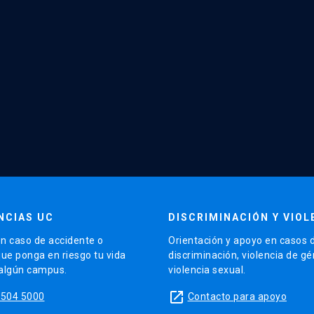
NCIAS UC
DISCRIMINACIÓN Y VIOL
n caso de accidente o
Orientación y apoyo en casos 
que ponga en riesgo tu vida
discriminación, violencia de g
 algún campus.
violencia sexual.
launch
5504 5000
Contacto para apoyo