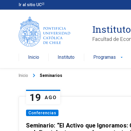
Ir al sitio UC
Institut
Facultad de Eco
Inicio
Instituto
Programas
arrow_drop_down
keyboard_arrow_right
Inicio
Seminarios
19
AGO
Conferencias
Seminario: “El Activo que Ignoramos: