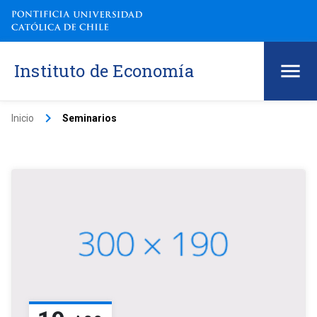
Instituto de Economía
keyboard_arrow_right
Inicio
Seminarios