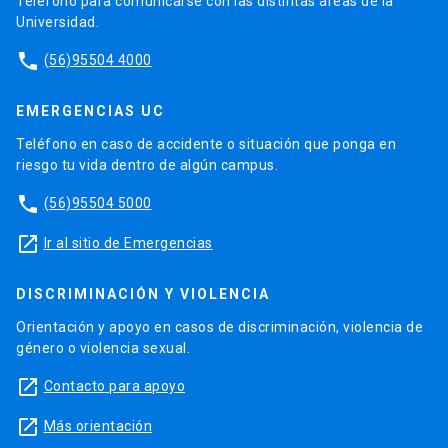
Teléfono para comunicarse con las distintas áreas de la
Universidad.
phone
(56)95504 4000
EMERGENCIAS UC
Teléfono en caso de accidente o situación que ponga en
riesgo tu vida dentro de algún campus.
phone
(56)95504 5000
launch
Ir al sitio de Emergencias
DISCRIMINACIÓN Y VIOLENCIA
Orientación y apoyo en casos de discriminación, violencia de
género o violencia sexual.
launch
Contacto para apoyo
launch
Más orientación