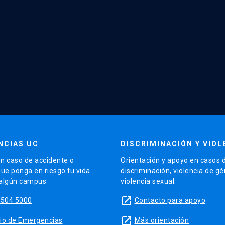
NCIAS UC
DISCRIMINACIÓN Y VIOL
n caso de accidente o
Orientación y apoyo en casos 
que ponga en riesgo tu vida
discriminación, violencia de g
 algún campus.
violencia sexual.
launch
5504 5000
Contacto para apoyo
launch
sitio de Emergencias
Más orientación