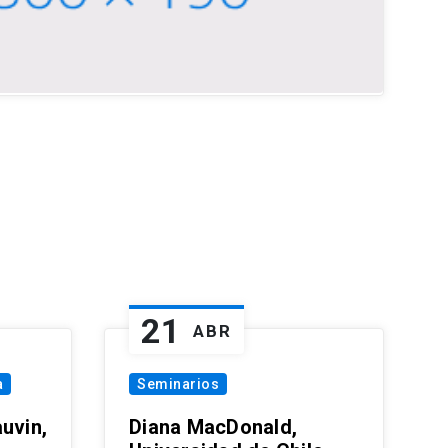
21
ABR
a
Seminarios
uvin,
Diana MacDonald,