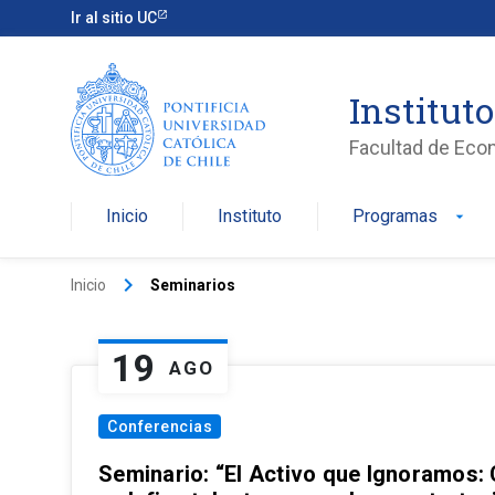
Ir al sitio UC
Institut
Facultad de Eco
Inicio
Instituto
Programas
arrow_drop_down
keyboard_arrow_right
Inicio
Seminarios
19
AGO
Conferencias
Seminario: “El Activo que Ignoramos: