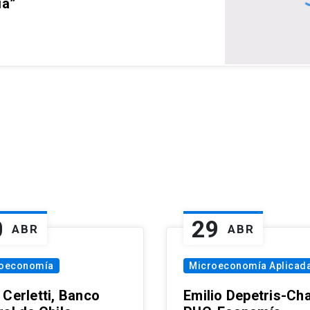
ia”
0
29
ABR
ABR
oeconomía
Microeconomía Aplicad
 Cerletti, Banco
Emilio Depetris-Cha