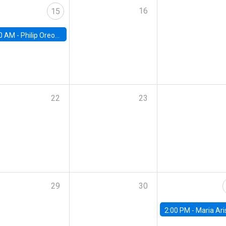
16
15
0 AM -
Philip Oreopolous, University of Toronto
22
23
29
30
2:00 PM -
Maria Aristizabal-Ramirez, FED