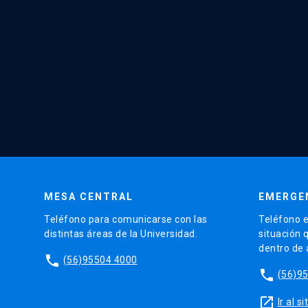
MESA CENTRAL
EMERGE
Teléfono para comunicarse con las
Teléfono e
distintas áreas de la Universidad.
situación 
dentro de
phone
(56)95504 4000
phone
(56)9
launch
Ir al 