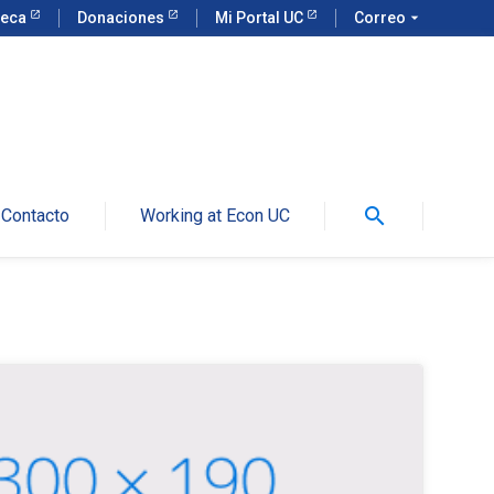
teca
Donaciones
Mi Portal UC
Correo
arrow_drop_down
search
Contacto
Working at Econ UC