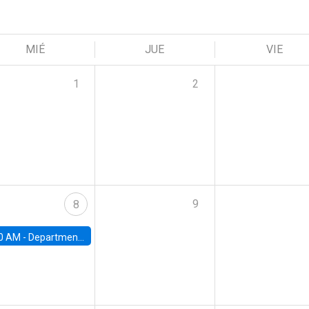
MIÉ
JUE
VIE
1
2
9
8
0 AM -
Department Seminar: James Robinson