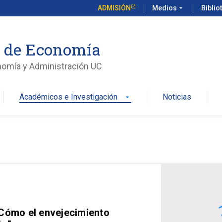
ADMISIÓN
Medios
arrow_drop_down
Biblio
o de Economía
nomía y Administración UC
Académicos e Investigación
Noticias
arrow_drop_down
 Cómo el envejecimiento