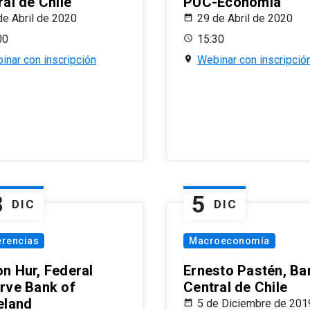
al de Chile
PUC-Economía
de Abril de 2020
29 de Abril de 2020
00
15:30
inar con inscripción
Webinar con inscripció
8
5
DIC
DIC
erencias
Macroeconomía
n Hur, Federal
Ernesto Pastén, Ba
rve Bank of
Central de Chile
eland
5 de Diciembre de 201