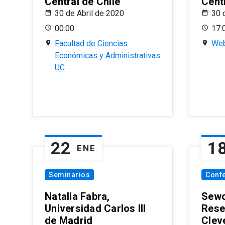
Central de Chile
Centr
30 de Abril de 2020
30 
00:00
17:
Facultad de Ciencias
Web
Económicas y Administrativas
UC
22
1
ENE
Seminarios
Conf
Natalia Fabra,
Sewo
Universidad Carlos III
Rese
de Madrid
Clev