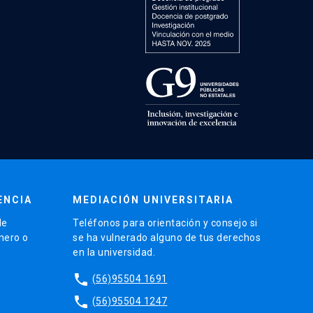
ENCIA
MEDIACIÓN UNIVERSITARIA
de
Teléfonos para orientación y consejo si
énero o
se ha vulnerado alguno de tus derechos
en la universidad.
phone
(56)95504 1691
phone
(56)95504 1247