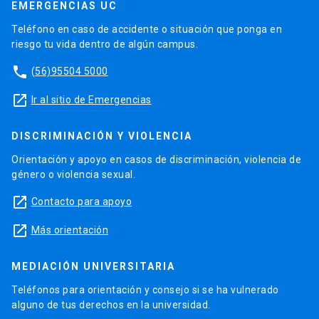
EMERGENCIAS UC
Teléfono en caso de accidente o situación que ponga en
riesgo tu vida dentro de algún campus.
phone
(56)95504 5000
launch
Ir al sitio de Emergencias
DISCRIMINACIÓN Y VIOLENCIA
Orientación y apoyo en casos de discriminación, violencia de
género o violencia sexual.
launch
Contacto para apoyo
launch
Más orientación
MEDIACIÓN UNIVERSITARIA
Teléfonos para orientación y consejo si se ha vulnerado
alguno de tus derechos en la universidad.