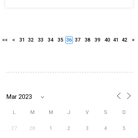
<<
<
31
32
33
34
35
36
37
38
39
40
41
42
>
L
M
M
J
V
S
D
27
28
1
2
3
4
5