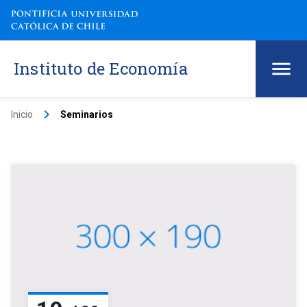
Instituto de Economía
keyboard_arrow_right
Inicio
Seminarios