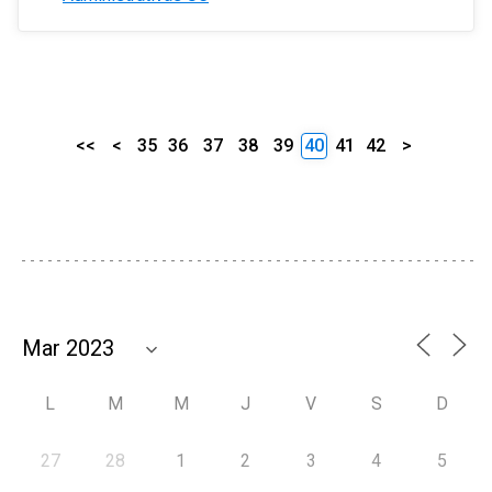
<<
<
35
36
37
38
39
40
41
42
>
L
M
M
J
V
S
D
27
28
1
2
3
4
5