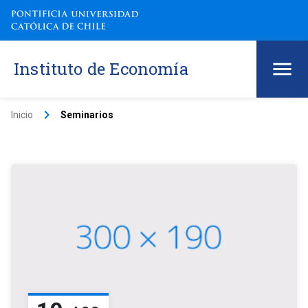
Instituto de Economía
keyboard_arrow_right
Inicio
Seminarios