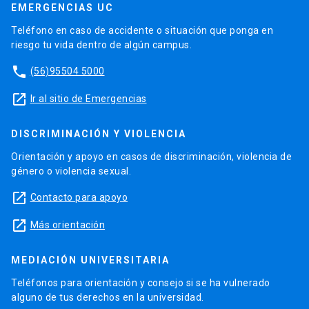
EMERGENCIAS UC
Teléfono en caso de accidente o situación que ponga en
riesgo tu vida dentro de algún campus.
phone
(56)95504 5000
launch
Ir al sitio de Emergencias
DISCRIMINACIÓN Y VIOLENCIA
Orientación y apoyo en casos de discriminación, violencia de
género o violencia sexual.
launch
Contacto para apoyo
launch
Más orientación
MEDIACIÓN UNIVERSITARIA
Teléfonos para orientación y consejo si se ha vulnerado
alguno de tus derechos en la universidad.