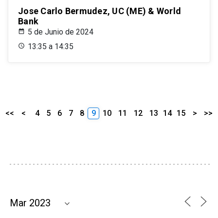
Jose Carlo Bermudez, UC (ME) & World
Bank
5 de Junio de 2024
13:35 a 14:35
<<
<
4
5
6
7
8
9
10
11
12
13
14
15
>
>>