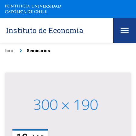
Instituto de Economía
keyboard_arrow_right
Inicio
Seminarios