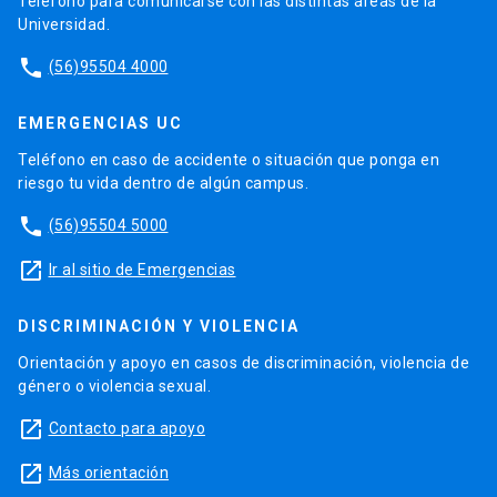
Teléfono para comunicarse con las distintas áreas de la
Universidad.
phone
(56)95504 4000
EMERGENCIAS UC
Teléfono en caso de accidente o situación que ponga en
riesgo tu vida dentro de algún campus.
phone
(56)95504 5000
launch
Ir al sitio de Emergencias
DISCRIMINACIÓN Y VIOLENCIA
Orientación y apoyo en casos de discriminación, violencia de
género o violencia sexual.
launch
Contacto para apoyo
launch
Más orientación