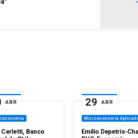
ia”
0
29
ABR
ABR
oeconomía
Microeconomía Aplicad
 Cerletti, Banco
Emilio Depetris-Cha