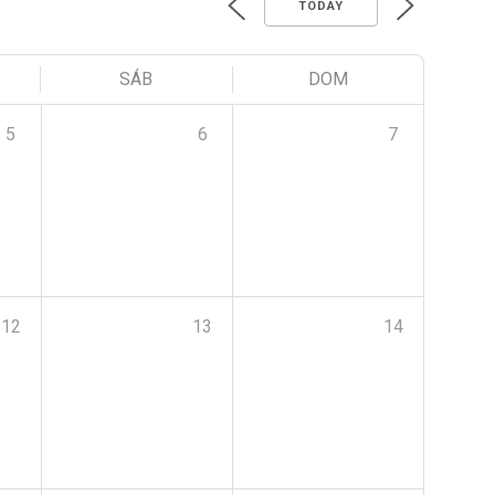
TODAY
SÁB
DOM
5
6
7
12
13
14