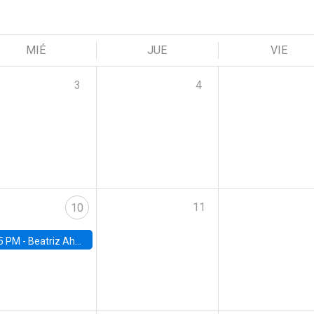
MIÉ
JUE
VIE
3
4
11
10
5 PM -
Beatriz Ahumada, PhD candidate, Universidad de Pittsburgh