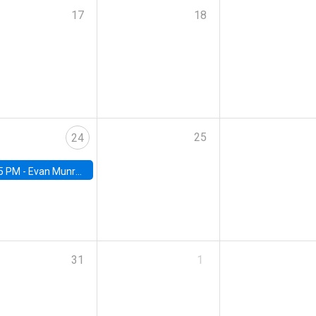
17
18
25
24
5 PM -
Evan Munro, Neyman Visiting Assistant Professor in the Department of Statistics at UC Berkeley
31
1