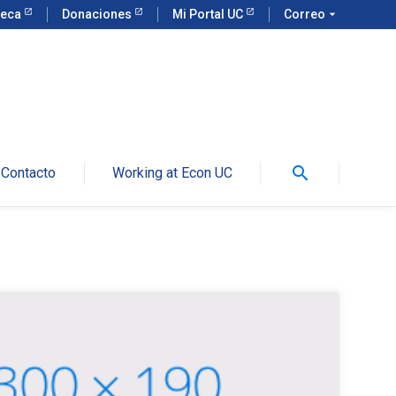
teca
Donaciones
Mi Portal UC
Correo
arrow_drop_down
search
Contacto
Working at Econ UC