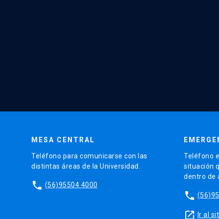
MESA CENTRAL
EMERGE
Teléfono para comunicarse con las
Teléfono e
distintas áreas de la Universidad.
situación 
dentro de
phone
(56)95504 4000
phone
(56)9
launch
Ir al 