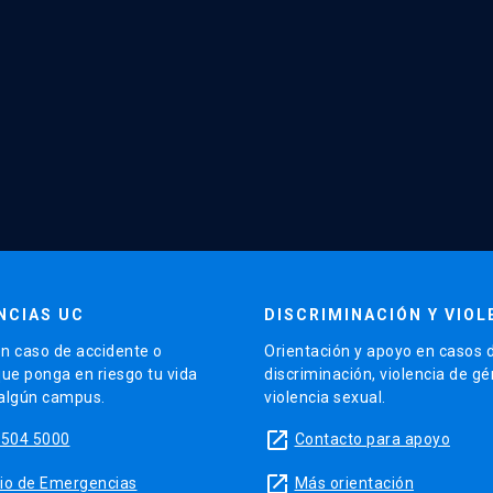
NCIAS UC
DISCRIMINACIÓN Y VIOL
n caso de accidente o
Orientación y apoyo en casos 
que ponga en riesgo tu vida
discriminación, violencia de g
 algún campus.
violencia sexual.
launch
5504 5000
Contacto para apoyo
launch
sitio de Emergencias
Más orientación