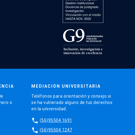
ENCIA
MEDIACIÓN UNIVERSITARIA
de
Teléfonos para orientación y consejo si
énero o
se ha vulnerado alguno de tus derechos
en la universidad.
phone
(56)95504 1691
phone
(56)95504 1247