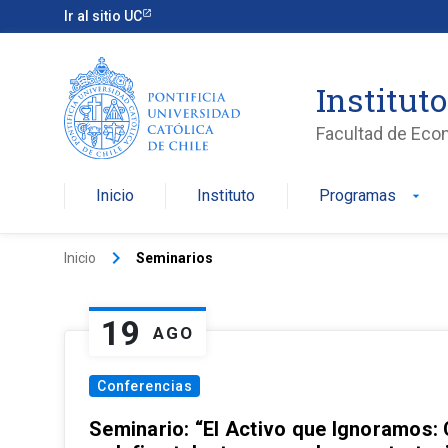
Ir al sitio UC
Institut
Facultad de Eco
Inicio
Instituto
Programas
arrow_drop_down
keyboard_arrow_right
Inicio
Seminarios
19
AGO
Conferencias
Seminario: “El Activo que Ignoramos: