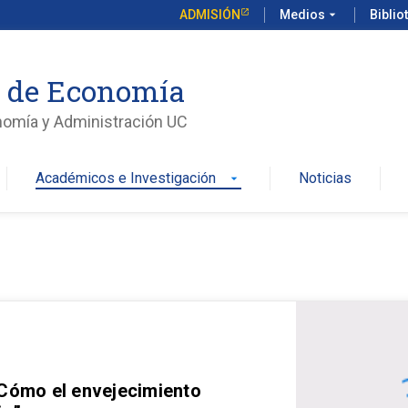
ADMISIÓN
Medios
arrow_drop_down
Biblio
o de Economía
nomía y Administración UC
Académicos e Investigación
Noticias
arrow_drop_down
 Cómo el envejecimiento