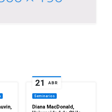
21
ABR
a
Seminarios
uvin,
Diana MacDonald,