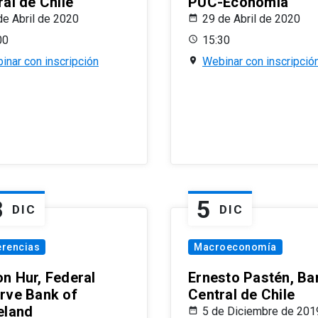
al de Chile
PUC-Economía
de Abril de 2020
29 de Abril de 2020
00
15:30
inar con inscripción
Webinar con inscripció
8
5
DIC
DIC
erencias
Macroeconomía
n Hur, Federal
Ernesto Pastén, Ba
rve Bank of
Central de Chile
eland
5 de Diciembre de 201