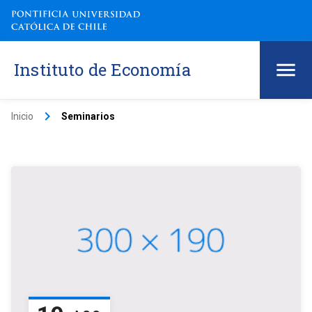
Instituto de Economía
keyboard_arrow_right
Inicio
Seminarios