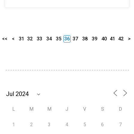
<<
<
31
32
33
34
35
36
37
38
39
40
41
42
>
L
M
M
J
V
S
D
1
2
3
4
5
6
7