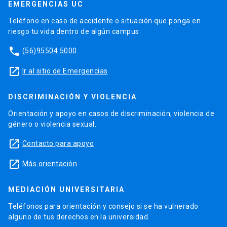
EMERGENCIAS UC
Teléfono en caso de accidente o situación que ponga en
riesgo tu vida dentro de algún campus.
phone
(56)95504 5000
launch
Ir al sitio de Emergencias
DISCRIMINACIÓN Y VIOLENCIA
Orientación y apoyo en casos de discriminación, violencia de
género o violencia sexual.
launch
Contacto para apoyo
launch
Más orientación
MEDIACIÓN UNIVERSITARIA
Teléfonos para orientación y consejo si se ha vulnerado
alguno de tus derechos en la universidad.