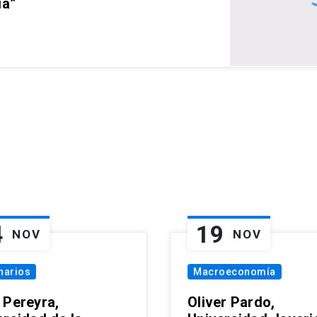
ia”
4
19
NOV
NOV
narios
Macroeconomía
 Pereyra,
Oliver Pardo,