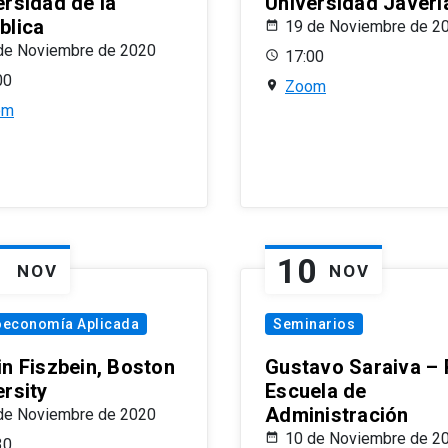
ersidad de la
Universidad Javeri
blica
19 de Noviembre de 2
de Noviembre de 2020
17:00
00
Zoom
om
1
10
NOV
NOV
oeconomía Aplicada
Seminarios
in Fiszbein, Boston
Gustavo Saraiva –
ersity
Escuela de
Administración
de Noviembre de 2020
10 de Noviembre de 2
30