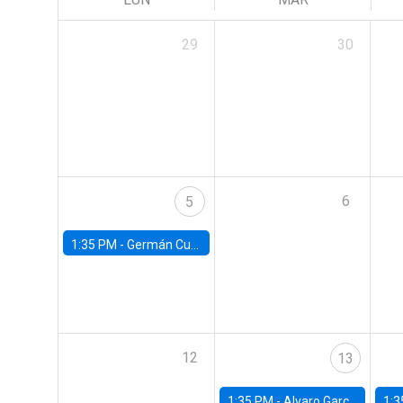
29
30
6
5
1:35 PM -
Germán Cubas, University of Houston
12
13
1:35 PM -
Alvaro Garcia-Marin, Universidad de Los Andes
1:3