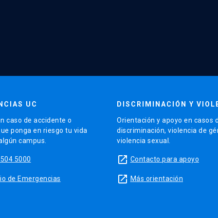
NCIAS UC
DISCRIMINACIÓN Y VIOL
n caso de accidente o
Orientación y apoyo en casos 
que ponga en riesgo tu vida
discriminación, violencia de g
 algún campus.
violencia sexual.
launch
5504 5000
Contacto para apoyo
launch
sitio de Emergencias
Más orientación