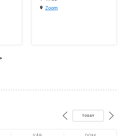
Zoom
>
TODAY
SÁB
DOM