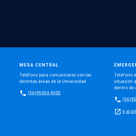
MESA CENTRAL
EMERGE
Teléfono para comunicarse con las
Teléfono e
distintas áreas de la Universidad.
situación 
dentro de
phone
(56)95504 4000
phone
(56)9
launch
Ir al 