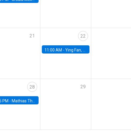
21
22
11:00 AM -
Ying Fan, University of Michigan
29
28
5 PM -
Mathias Thoenig, University of Lausanne