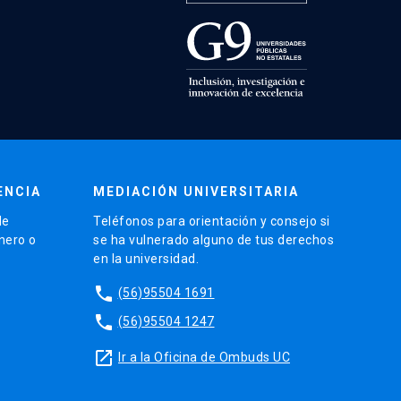
ENCIA
MEDIACIÓN UNIVERSITARIA
de
Teléfonos para orientación y consejo si
énero o
se ha vulnerado alguno de tus derechos
en la universidad.
phone
(56)95504 1691
phone
(56)95504 1247
launch
Ir a la Oficina de Ombuds UC