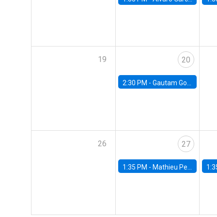
19
20
2:30 PM -
Gautam Gowrisankaran, Columbia University
26
27
1:35 PM -
Mathieu Pedemonte, IDB
1:3