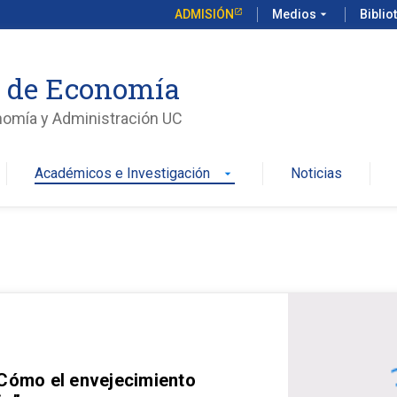
ADMISIÓN
Medios
arrow_drop_down
Biblio
o de Economía
nomía y Administración UC
Académicos e Investigación
Noticias
arrow_drop_down
 Cómo el envejecimiento