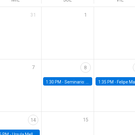
31
1
7
8
1:30 PM -
Seminario: “Recuperando la humanidad para progresar en la era de la IA»
1:35 PM -
Felipe Martínez, alumno Doctorado en Ec
15
14
5 PM -
Ursula Mello, Insper - Institute of Education and Research