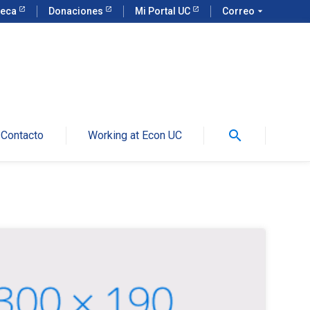
teca
Donaciones
Mi Portal UC
Correo
arrow_drop_down
search
Contacto
Working at Econ UC