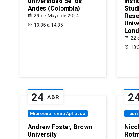
Universidad de los
Insti
Andes (Colombia)
Stud
Rese
29 de Mayo de 2024
Univ
13:35 a 14:35
Lond
22 
13:
24
2
ABR
Microeconomía Aplicada
Teor
Andrew Foster, Brown
Nico
University
Rotm