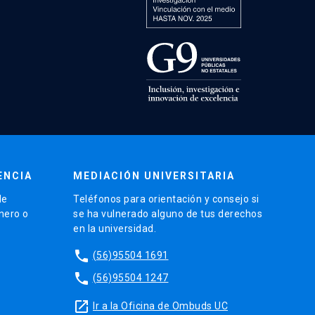
ENCIA
MEDIACIÓN UNIVERSITARIA
de
Teléfonos para orientación y consejo si
énero o
se ha vulnerado alguno de tus derechos
en la universidad.
phone
(56)95504 1691
phone
(56)95504 1247
launch
Ir a la Oficina de Ombuds UC