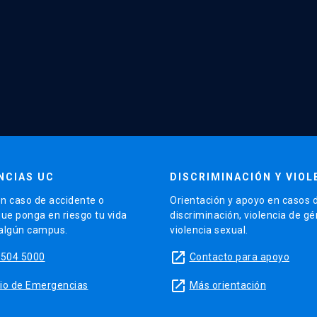
NCIAS UC
DISCRIMINACIÓN Y VIOL
n caso de accidente o
Orientación y apoyo en casos 
que ponga en riesgo tu vida
discriminación, violencia de g
 algún campus.
violencia sexual.
launch
5504 5000
Contacto para apoyo
launch
sitio de Emergencias
Más orientación