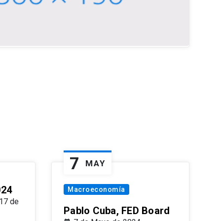
7
MAY
024
Macroeconomía
17 de
Pablo Cuba, FED Board