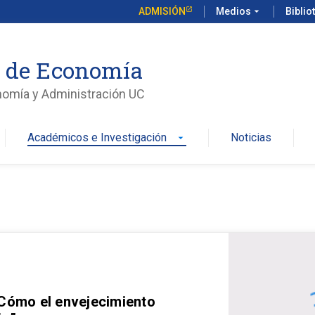
ADMISIÓN
Medios
arrow_drop_down
Biblio
o de Economía
nomía y Administración UC
Académicos e Investigación
Noticias
arrow_drop_down
 Cómo el envejecimiento