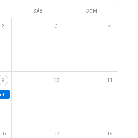
SÁB
DOM
2
3
4
10
11
9
onomía UC
16
17
18