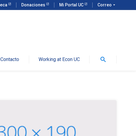
teca
Donaciones
Mi Portal UC
Correo
arrow_drop_down
search
Contacto
Working at Econ UC