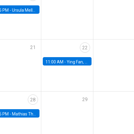
5 PM -
Ursula Mello, Insper - Institute of Education and Research
21
22
11:00 AM -
Ying Fan, University of Michigan
29
28
5 PM -
Mathias Thoenig, University of Lausanne