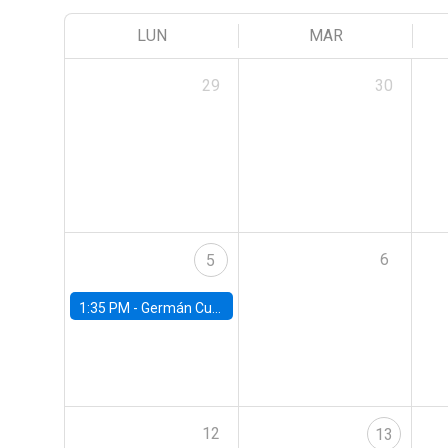
LUN
MAR
29
30
6
5
1:35 PM -
Germán Cubas, University of Houston
12
13