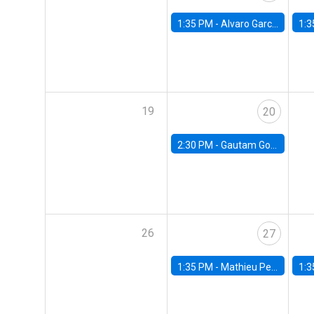
1:35 PM -
Alvaro Garcia-Marin, Universidad de Los Andes
1:3
19
20
2:30 PM -
Gautam Gowrisankaran, Columbia University
26
27
1:35 PM -
Mathieu Pedemonte, IDB
1:3