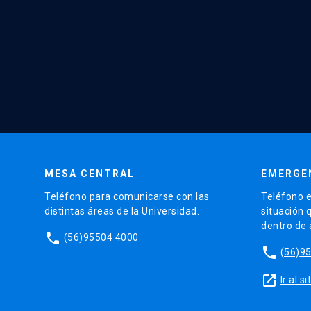
MESA CENTRAL
EMERGE
Teléfono para comunicarse con las
Teléfono e
distintas áreas de la Universidad.
situación 
dentro de
phone
(56)95504 4000
phone
(56)9
launch
Ir al 