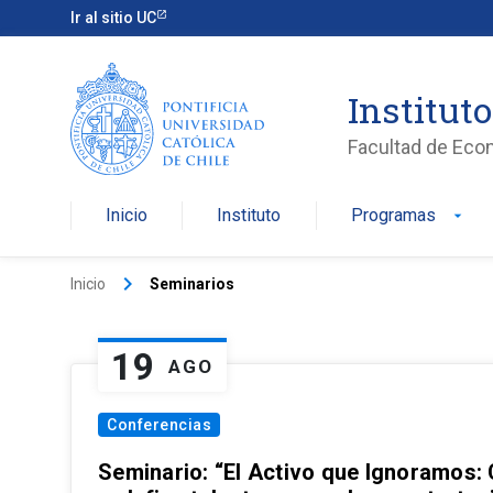
Ir al sitio UC
Institut
Facultad de Eco
Inicio
Instituto
Programas
arrow_drop_down
keyboard_arrow_right
Inicio
Seminarios
19
AGO
Conferencias
Seminario: “El Activo que Ignoramos: