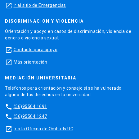
launch
Ir al sitio de Emergencias
DISCRIMINACIÓN Y VIOLENCIA
Orientación y apoyo en casos de discriminación, violencia de
género o violencia sexual.
launch
Contacto para apoyo
launch
Más orientación
MEDIACIÓN UNIVERSITARIA
Teléfonos para orientación y consejo si se ha vulnerado
alguno de tus derechos en la universidad.
phone
(56)95504 1691
phone
(56)95504 1247
launch
Ir a la Oficina de Ombuds UC