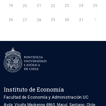
19
21
23
24
25
20
22
26
29
30
31
1
27
28
Instituto de Economía
Facultad de Economía y Administración UC
Avda. Vicuña Mackenna 4860, Macul. Santiago, Chile