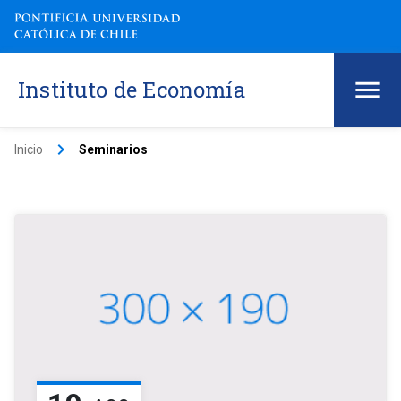
Instituto de Economía
keyboard_arrow_right
Inicio
Seminarios