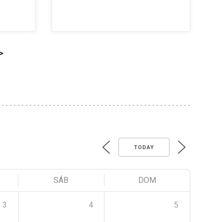
>
TODAY
SÁB
DOM
3
4
5