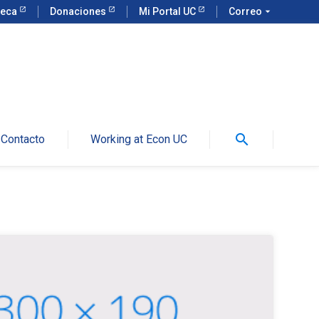
teca
Donaciones
Mi Portal UC
Correo
arrow_drop_down
search
Contacto
Working at Econ UC