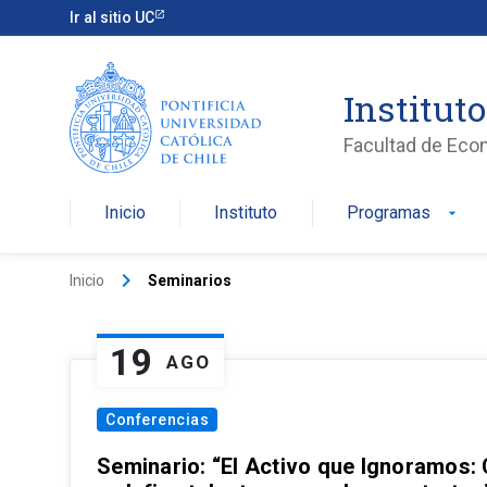
Ir al sitio UC
Institut
Facultad de Eco
Inicio
Instituto
Programas
arrow_drop_down
keyboard_arrow_right
Inicio
Seminarios
19
AGO
Conferencias
Seminario: “El Activo que Ignoramos: