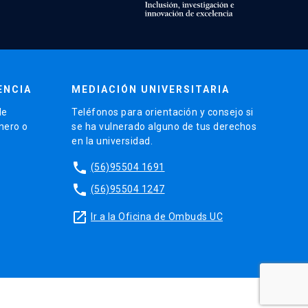
ENCIA
MEDIACIÓN UNIVERSITARIA
de
Teléfonos para orientación y consejo si
énero o
se ha vulnerado alguno de tus derechos
en la universidad.
phone
(56)95504 1691
phone
(56)95504 1247
launch
Ir a la Oficina de Ombuds UC