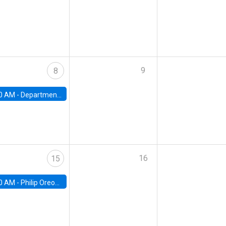
9
8
0 AM -
Department Seminar: James Robinson
16
15
0 AM -
Philip Oreopolous, University of Toronto