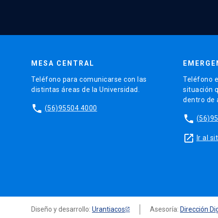
MESA CENTRAL
EMERGE
Teléfono para comunicarse con las
Teléfono e
distintas áreas de la Universidad.
situación 
dentro de
phone
(56)95504 4000
phone
(56)9
launch
Ir al 
Diseño y desarrollo:
Urantiacos
Asesoría:
Dirección Dig