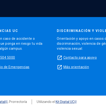
NCIAS UC
DISCRIMINACIÓN Y VIOL
n caso de accidente o
Orientación y apoyo en casos 
que ponga en riesgo tu vida
discriminación, violencia de g
 algún campus.
violencia sexual.
launch
5504 5000
Contacto para apoyo
launch
sitio de Emergencias
Más orientación
ital
, Prorrectoría
Utilizando el
Kit Digital UC