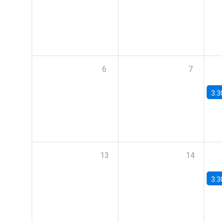
6
7
3:3
13
14
3:3