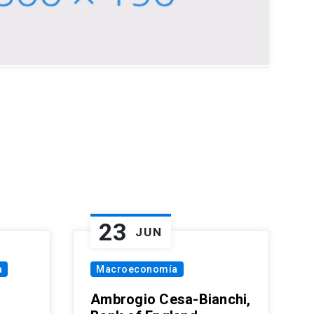
23
JUN
a
Macroeconomía
Ambrogio Cesa-Bianchi,