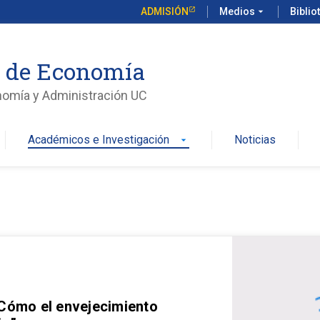
ADMISIÓN
Medios
arrow_drop_down
Biblio
o de Economía
nomía y Administración UC
Académicos e Investigación
Noticias
arrow_drop_down
 Cómo el envejecimiento