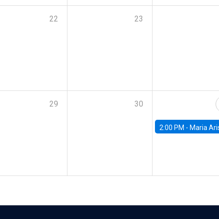
22
23
29
30
2:00 PM -
Maria Aristizabal-Ramirez, FED