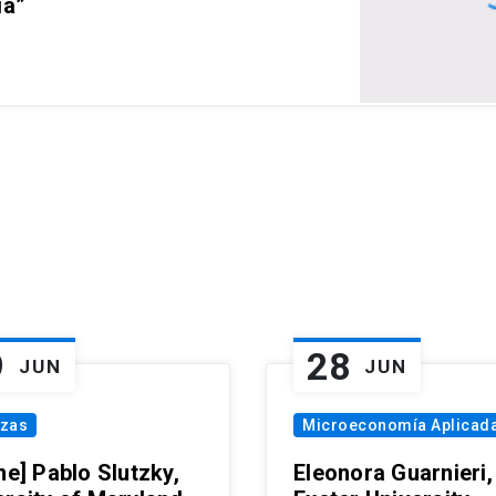
ia”
9
28
JUN
JUN
nzas
Microeconomía Aplicad
ne] Pablo Slutzky,
Eleonora Guarnieri,