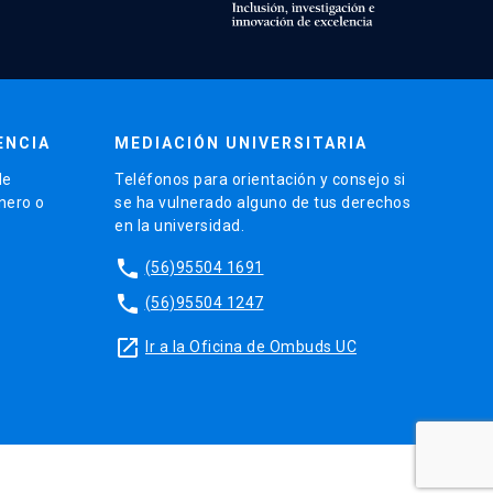
ENCIA
MEDIACIÓN UNIVERSITARIA
de
Teléfonos para orientación y consejo si
énero o
se ha vulnerado alguno de tus derechos
en la universidad.
phone
(56)95504 1691
phone
(56)95504 1247
launch
Ir a la Oficina de Ombuds UC