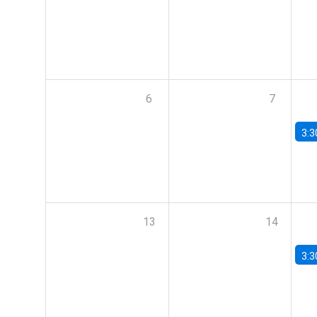
6
7
3:3
13
14
3:3