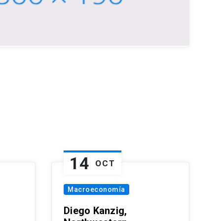
14
OCT
Macroeconomía
Diego Kanzig,