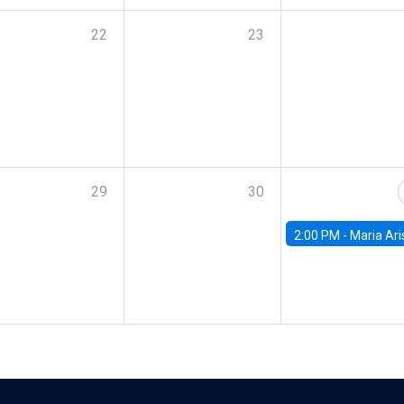
22
23
29
30
2:00 PM -
Maria Aristizabal-Ramirez, FED