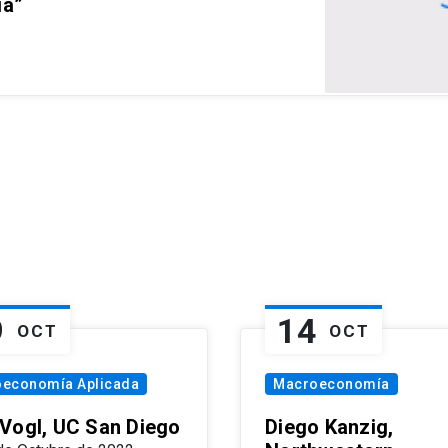
ia”
9
14
OCT
OCT
oeconomía Aplicada
Macroeconomía
Vogl, UC San Diego
Diego Kanzig,