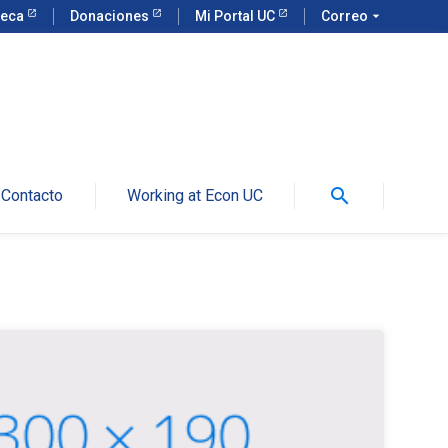
teca
Donaciones
Mi Portal UC
Correo
arrow_drop_down
search
Contacto
Working at Econ UC