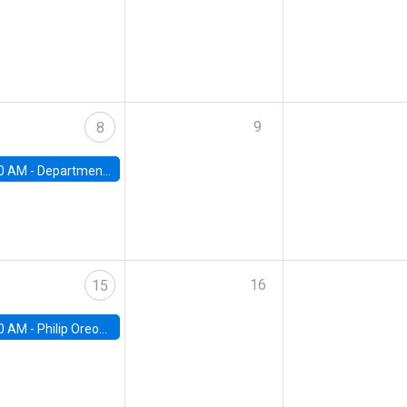
9
8
0 AM -
Department Seminar: James Robinson
16
15
0 AM -
Philip Oreopolous, University of Toronto