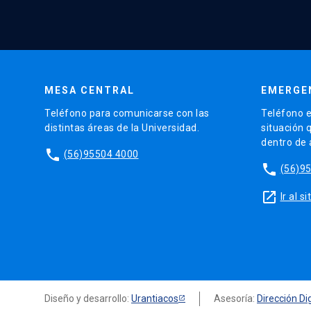
MESA CENTRAL
EMERGE
Teléfono para comunicarse con las
Teléfono e
distintas áreas de la Universidad.
situación 
dentro de
phone
(56)95504 4000
phone
(56)9
launch
Ir al 
Diseño y desarrollo:
Urantiacos
Asesoría:
Dirección Dig