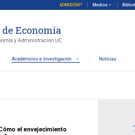
ADMISIÓN
Medios
arrow_drop_down
Biblio
o de Economía
nomía y Administración UC
Académicos e Investigación
Noticias
arrow_drop_down
 Cómo el envejecimiento