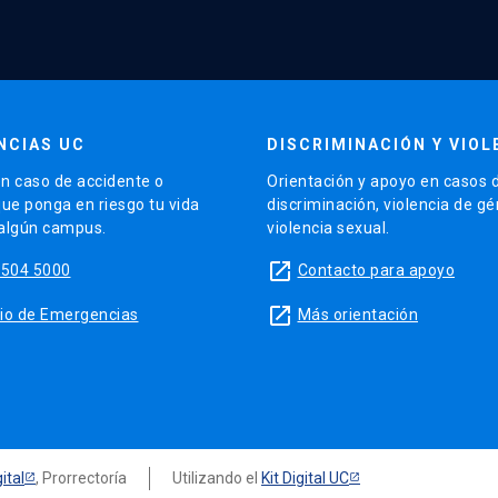
NCIAS UC
DISCRIMINACIÓN Y VIOL
n caso de accidente o
Orientación y apoyo en casos 
que ponga en riesgo tu vida
discriminación, violencia de g
 algún campus.
violencia sexual.
launch
5504 5000
Contacto para apoyo
launch
sitio de Emergencias
Más orientación
ital
, Prorrectoría
Utilizando el
Kit Digital UC