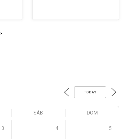
>
TODAY
SÁB
DOM
3
4
5