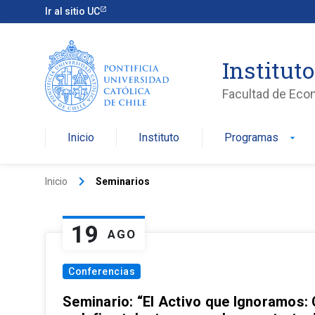
Ir al sitio UC
Institut
Facultad de Eco
Inicio
Instituto
Programas
arrow_drop_down
keyboard_arrow_right
Inicio
Seminarios
19
AGO
Conferencias
Seminario: “El Activo que Ignoramos: