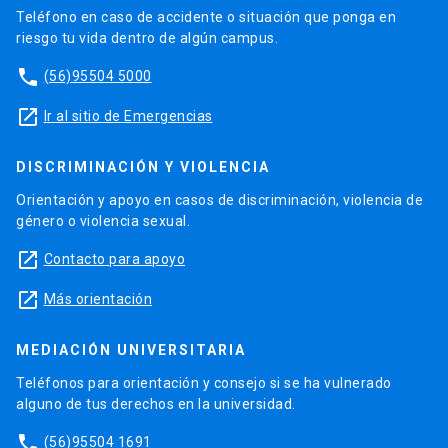
Teléfono en caso de accidente o situación que ponga en
riesgo tu vida dentro de algún campus.
phone
(56)95504 5000
launch
Ir al sitio de Emergencias
DISCRIMINACIÓN Y VIOLENCIA
Orientación y apoyo en casos de discriminación, violencia de
género o violencia sexual.
launch
Contacto para apoyo
launch
Más orientación
MEDIACIÓN UNIVERSITARIA
Teléfonos para orientación y consejo si se ha vulnerado
alguno de tus derechos en la universidad.
phone
(56)95504 1691