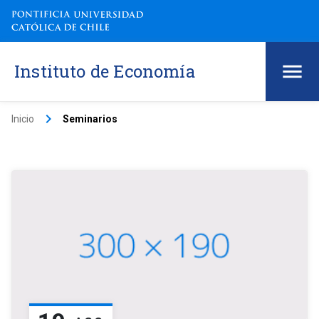
Instituto de Economía
keyboard_arrow_right
Inicio
Seminarios