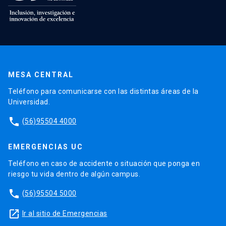
MESA CENTRAL
Teléfono para comunicarse con las distintas áreas de la
Universidad.
phone
(56)95504 4000
EMERGENCIAS UC
Teléfono en caso de accidente o situación que ponga en
riesgo tu vida dentro de algún campus.
phone
(56)95504 5000
launch
Ir al sitio de Emergencias