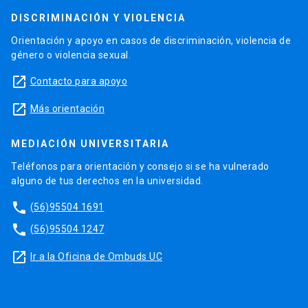
DISCRIMINACIÓN Y VIOLENCIA
Orientación y apoyo en casos de discriminación, violencia de
género o violencia sexual.
launch
Contacto para apoyo
launch
Más orientación
MEDIACIÓN UNIVERSITARIA
Teléfonos para orientación y consejo si se ha vulnerado
alguno de tus derechos en la universidad.
phone
(56)95504 1691
phone
(56)95504 1247
launch
Ir a la Oficina de Ombuds UC