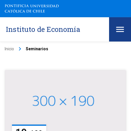
Instituto de Economía
keyboard_arrow_right
Inicio
Seminarios