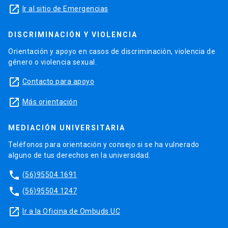
launch
Ir al sitio de Emergencias
DISCRIMINACIÓN Y VIOLENCIA
Orientación y apoyo en casos de discriminación, violencia de
género o violencia sexual.
launch
Contacto para apoyo
launch
Más orientación
MEDIACIÓN UNIVERSITARIA
Teléfonos para orientación y consejo si se ha vulnerado
alguno de tus derechos en la universidad.
phone
(56)95504 1691
phone
(56)95504 1247
launch
Ir a la Oficina de Ombuds UC