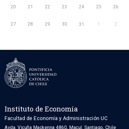
20
21
22
23
24
25
26
27
28
29
30
1
2
31
Instituto de Economía
Facultad de Economía y Administración UC
Avda. Vicuña Mackenna 4860, Macul. Santiago, Chile