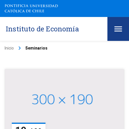
Instituto de Economía
keyboard_arrow_right
Inicio
Seminarios