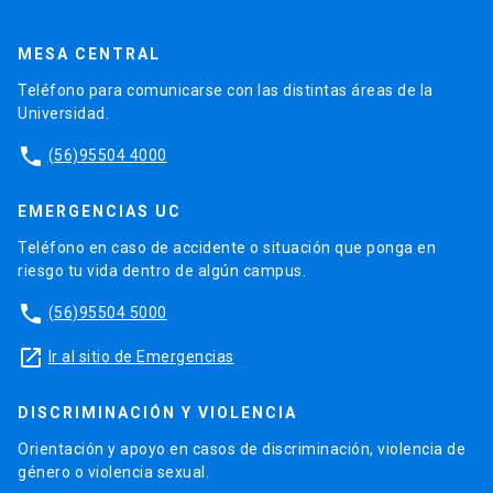
MESA CENTRAL
Teléfono para comunicarse con las distintas áreas de la
Universidad.
phone
(56)95504 4000
EMERGENCIAS UC
Teléfono en caso de accidente o situación que ponga en
riesgo tu vida dentro de algún campus.
phone
(56)95504 5000
launch
Ir al sitio de Emergencias
DISCRIMINACIÓN Y VIOLENCIA
Orientación y apoyo en casos de discriminación, violencia de
género o violencia sexual.