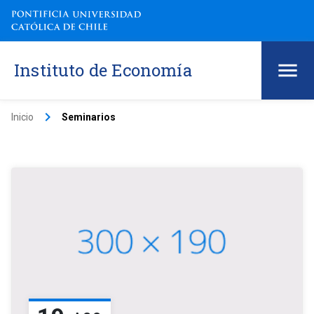
Instituto de Economía
keyboard_arrow_right
Inicio
Seminarios