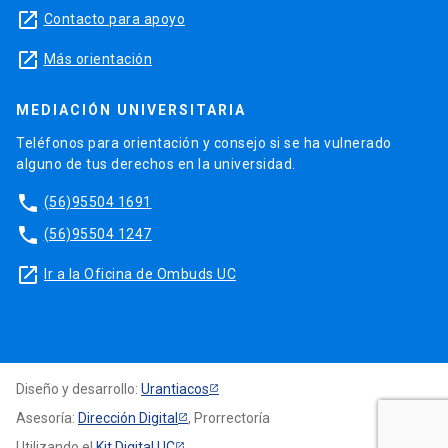
launch
Contacto para apoyo
launch
Más orientación
MEDIACIÓN UNIVERSITARIA
Teléfonos para orientación y consejo si se ha vulnerado
alguno de tus derechos en la universidad.
phone
(56)95504 1691
phone
(56)95504 1247
launch
Ir a la Oficina de Ombuds UC
Diseño y desarrollo:
Urantiacos
Asesoría:
Dirección Digital
, Prorrectoría
Utilizando el
Kit Digital UC