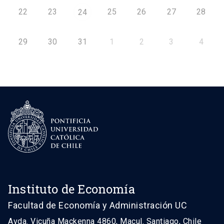
22
23
25
26
27
28
24
29
30
31
1
2
3
4
Instituto de Economía
Facultad de Economía y Administración UC
Avda. Vicuña Mackenna 4860, Macul. Santiago, Chile