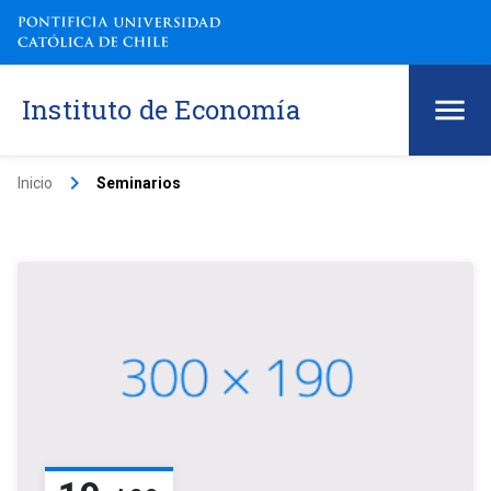
Instituto de Economía
keyboard_arrow_right
Inicio
Seminarios