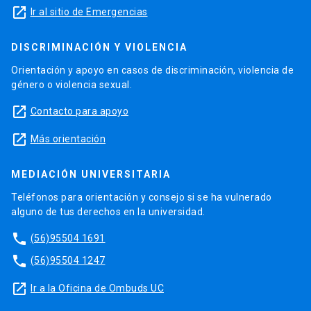
launch
Ir al sitio de Emergencias
DISCRIMINACIÓN Y VIOLENCIA
Orientación y apoyo en casos de discriminación, violencia de
género o violencia sexual.
launch
Contacto para apoyo
launch
Más orientación
MEDIACIÓN UNIVERSITARIA
Teléfonos para orientación y consejo si se ha vulnerado
alguno de tus derechos en la universidad.
phone
(56)95504 1691
phone
(56)95504 1247
launch
Ir a la Oficina de Ombuds UC