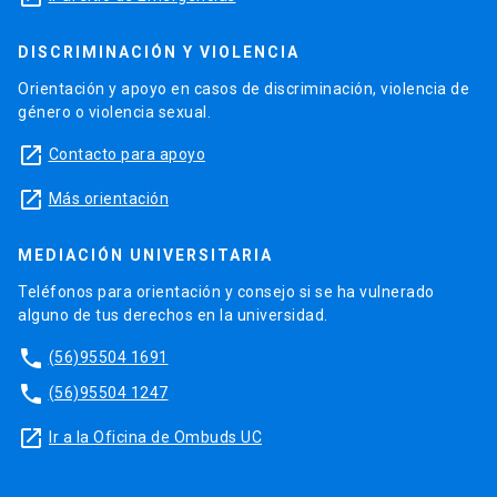
DISCRIMINACIÓN Y VIOLENCIA
Orientación y apoyo en casos de discriminación, violencia de
género o violencia sexual.
launch
Contacto para apoyo
launch
Más orientación
MEDIACIÓN UNIVERSITARIA
Teléfonos para orientación y consejo si se ha vulnerado
alguno de tus derechos en la universidad.
phone
(56)95504 1691
phone
(56)95504 1247
launch
Ir a la Oficina de Ombuds UC