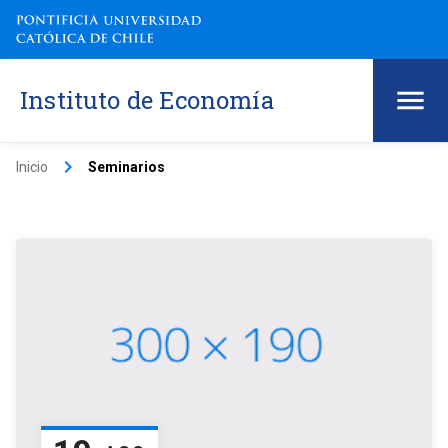
Instituto de Economía
keyboard_arrow_right
Inicio
Seminarios