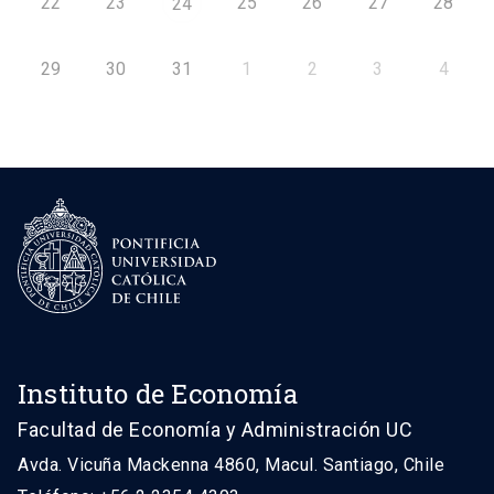
22
23
25
26
27
28
24
29
30
31
1
2
3
4
Instituto de Economía
Facultad de Economía y Administración UC
Avda. Vicuña Mackenna 4860, Macul. Santiago, Chile