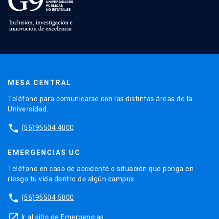
MESA CENTRAL
Teléfono para comunicarse con las distintas áreas de la
Universidad.
phone
(56)95504 4000
EMERGENCIAS UC
Teléfono en caso de accidente o situación que ponga en
riesgo tu vida dentro de algún campus.
phone
(56)95504 5000
launch
Ir al sitio de Emergencias