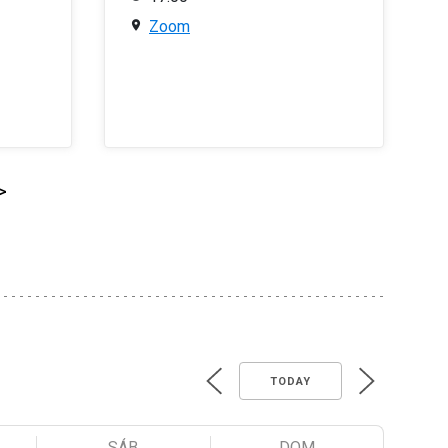
Zoom
>
TODAY
SÁB
DOM