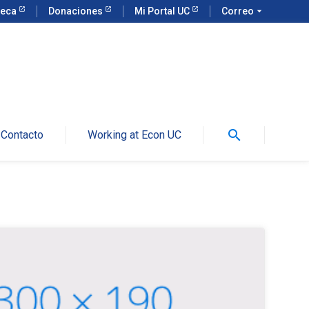
teca
Donaciones
Mi Portal UC
Correo
arrow_drop_down
search
Contacto
Working at Econ UC