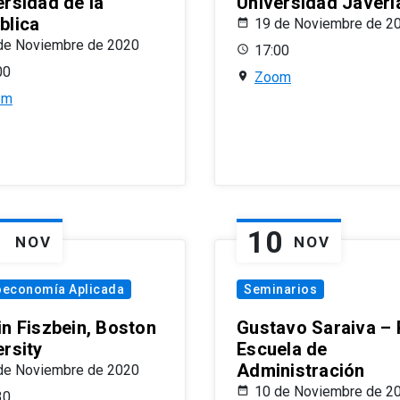
ersidad de la
Universidad Javeri
blica
19 de Noviembre de 2
de Noviembre de 2020
17:00
00
Zoom
om
1
10
NOV
NOV
oeconomía Aplicada
Seminarios
in Fiszbein, Boston
Gustavo Saraiva –
ersity
Escuela de
Administración
de Noviembre de 2020
10 de Noviembre de 2
30