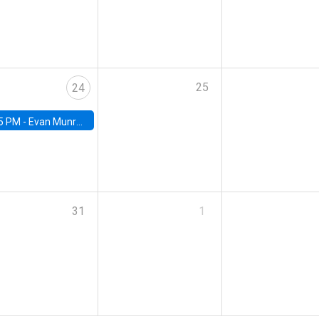
25
24
5 PM -
Evan Munro, Neyman Visiting Assistant Professor in the Department of Statistics at UC Berkeley
31
1