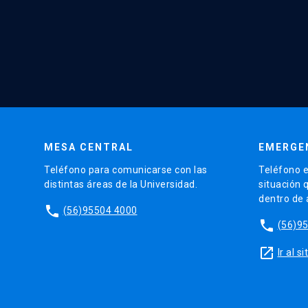
MESA CENTRAL
EMERGE
Teléfono para comunicarse con las
Teléfono e
distintas áreas de la Universidad.
situación 
dentro de
phone
(56)95504 4000
phone
(56)9
launch
Ir al 