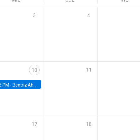
3
4
11
10
5 PM -
Beatriz Ahumada, PhD candidate, Universidad de Pittsburgh
17
18