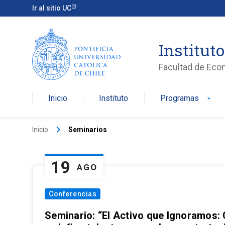
Ir al sitio UC
Institut
Facultad de Eco
Inicio
Instituto
Programas
arrow_drop_down
keyboard_arrow_right
Inicio
Seminarios
19
AGO
Conferencias
Seminario: “El Activo que Ignoramos: