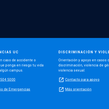
NCIAS UC
DISCRIMINACIÓN Y VIOL
n caso de accidente o
Orientación y apoyo en casos 
que ponga en riesgo tu vida
discriminación, violencia de g
 algún campus.
violencia sexual.
launch
5504 5000
Contacto para apoyo
launch
sitio de Emergencias
Más orientación