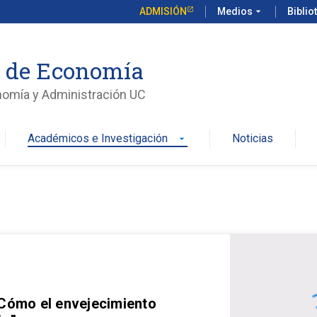
ADMISIÓN
Medios
arrow_drop_down
Biblio
o de Economía
nomía y Administración UC
Académicos e Investigación
Noticias
arrow_drop_down
 Cómo el envejecimiento