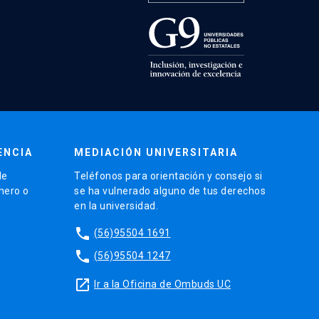
ENCIA
MEDIACIÓN UNIVERSITARIA
de
Teléfonos para orientación y consejo si
énero o
se ha vulnerado alguno de tus derechos
en la universidad.
phone
(56)95504 1691
phone
(56)95504 1247
launch
Ir a la Oficina de Ombuds UC