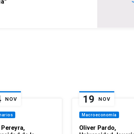
ia”
4
19
NOV
NOV
narios
Macroeconomía
 Pereyra,
Oliver Pardo,