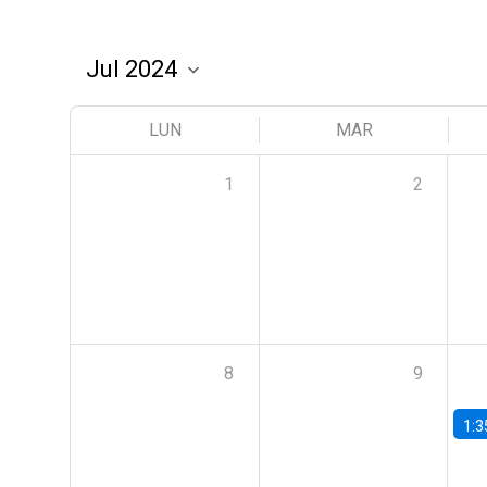
LUN
MAR
1
2
8
9
1:3