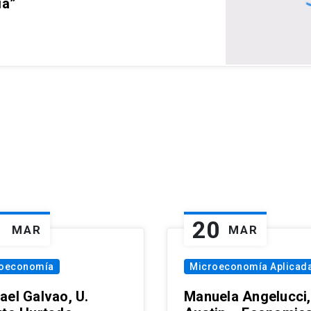
ia”
1
20
MAR
MAR
oeconomía
Microeconomía Aplicad
ael Galvao, U.
Manuela Angelucci,