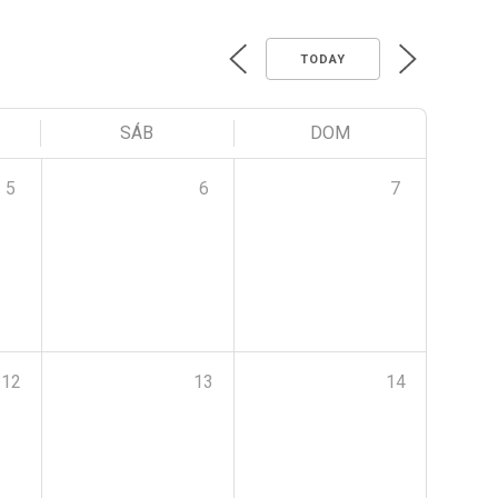
TODAY
SÁB
DOM
5
6
7
12
13
14