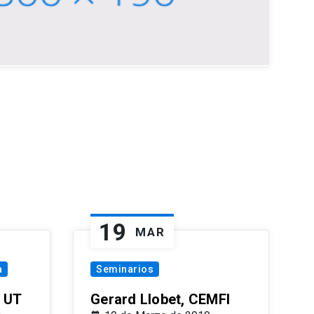
19
MAR
a
Seminarios
 UT
Gerard Llobet, CEMFI