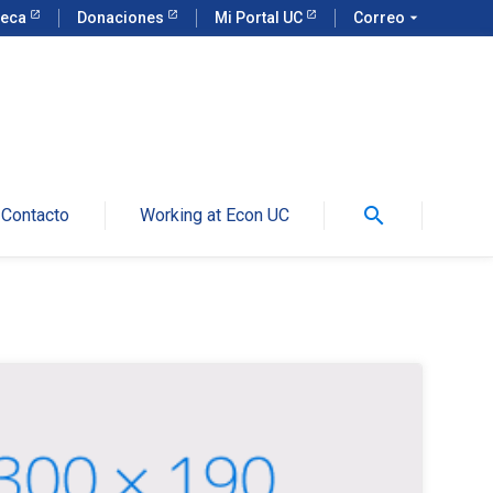
teca
Donaciones
Mi Portal UC
Correo
arrow_drop_down
search
Contacto
Working at Econ UC