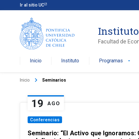
Ir al sitio UC
Institut
Facultad de Eco
Inicio
Instituto
Programas
arrow_drop_down
keyboard_arrow_right
Inicio
Seminarios
19
AGO
Conferencias
Seminario: “El Activo que Ignoramos: