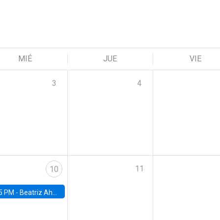
MIÉ
JUE
VIE
3
4
11
10
5 PM -
Beatriz Ahumada, PhD candidate, Universidad de Pittsburgh