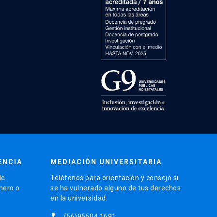
ENCIA
MEDIACIÓN UNIVERSITARIA
de
Teléfonos para orientación y consejo si
énero o
se ha vulnerado alguno de tus derechos
en la universidad.
phone
(56)95504 1691