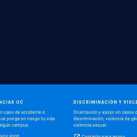
NCIAS UC
DISCRIMINACIÓN Y VIOL
n caso de accidente o
Orientación y apoyo en casos 
que ponga en riesgo tu vida
discriminación, violencia de g
 algún campus.
violencia sexual.
launch
5504 5000
Contacto para apoyo