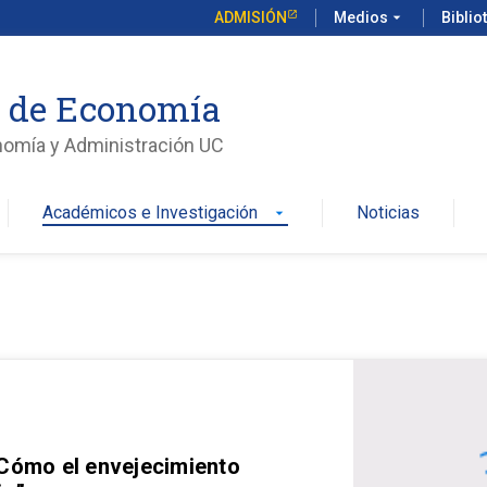
ADMISIÓN
Medios
arrow_drop_down
Biblio
o de Economía
nomía y Administración UC
Académicos e Investigación
Noticias
arrow_drop_down
 Cómo el envejecimiento