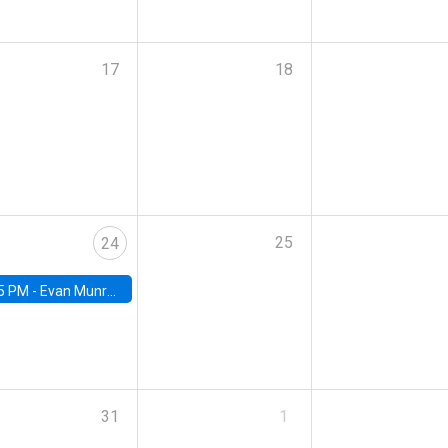
17
18
25
24
5 PM -
Evan Munro, Neyman Visiting Assistant Professor in the Department of Statistics at UC Berkeley
31
1