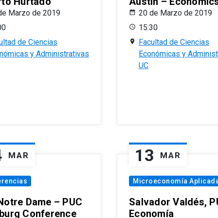
rto Hurtado
Austin – Economic
de Marzo de 2019
20 de Marzo de 2019
00
15:30
ultad de Ciencias
Facultad de Ciencias
nómicas y Administrativas
Económicas y Administ
UC
4
13
MAR
MAR
erencias
Microeconomía Aplicad
Notre Dame – PUC
Salvador Valdés, 
burg Conference
Economía