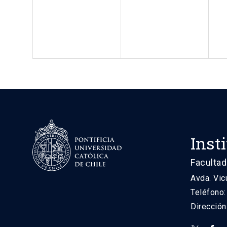
Inst
Facultad
Avda. Vic
Teléfono
Direcció