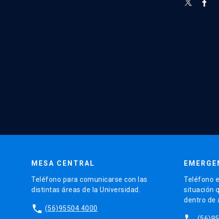
MESA CENTRAL
EMERGE
Teléfono para comunicarse con las
Teléfono e
distintas áreas de la Universidad.
situación 
dentro de
phone
(56)95504 4000
phone
(56)9