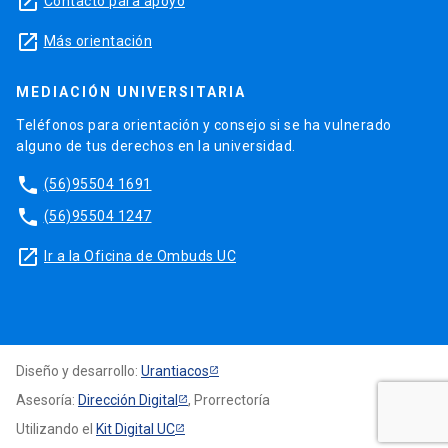
launch
Contacto para apoyo
launch
Más orientación
MEDIACIÓN UNIVERSITARIA
Teléfonos para orientación y consejo si se ha vulnerado
alguno de tus derechos en la universidad.
phone
(56)95504 1691
phone
(56)95504 1247
launch
Ir a la Oficina de Ombuds UC
Diseño y desarrollo:
Urantiacos
Asesoría:
Dirección Digital
, Prorrectoría
Utilizando el
Kit Digital UC