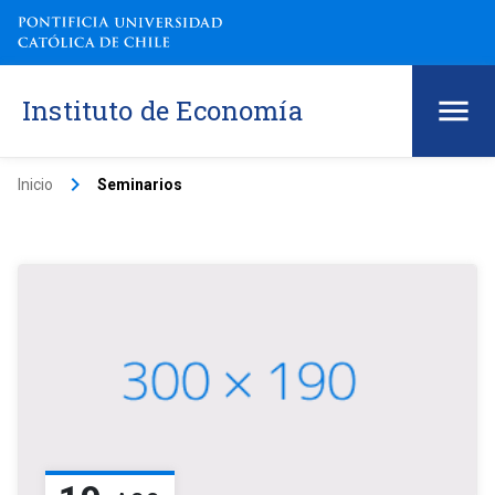
Instituto de Economía
keyboard_arrow_right
Inicio
Seminarios