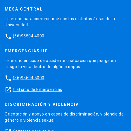
MESA CENTRAL
Teléfono para comunicarse con las distintas áreas de la
Universidad.
phone
(56)95504 4000
EMERGENCIAS UC
Teléfono en caso de accidente o situación que ponga en
riesgo tu vida dentro de algún campus.
phone
(56)95504 5000
launch
Ir al sitio de Emergencias
DISCRIMINACIÓN Y VIOLENCIA
Orientación y apoyo en casos de discriminación, violencia de
género o violencia sexual.