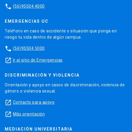
phone
(56)95504 4000
EMERGENCIAS UC
Teléfono en caso de accidente o situación que ponga en
riesgo tu vida dentro de algún campus.
phone
(56)95504 5000
launch
Ir al sitio de Emergencias
DISCRIMINACIÓN Y VIOLENCIA
Orientación y apoyo en casos de discriminación, violencia de
género o violencia sexual.
launch
Contacto para apoyo
launch
Más orientación
MEDIACIÓN UNIVERSITARIA