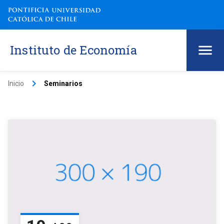
Instituto de Economía
keyboard_arrow_right
Inicio
Seminarios