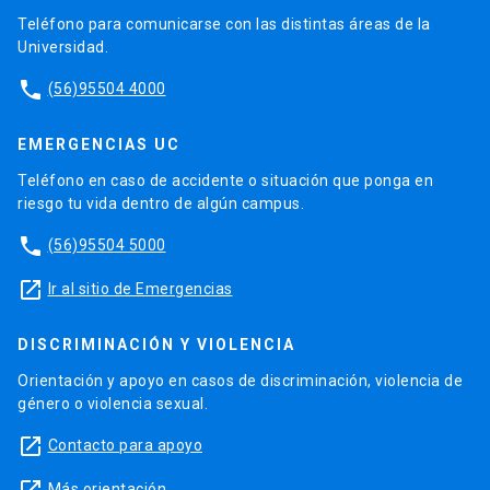
Teléfono para comunicarse con las distintas áreas de la
Universidad.
phone
(56)95504 4000
EMERGENCIAS UC
Teléfono en caso de accidente o situación que ponga en
riesgo tu vida dentro de algún campus.
phone
(56)95504 5000
launch
Ir al sitio de Emergencias
DISCRIMINACIÓN Y VIOLENCIA
Orientación y apoyo en casos de discriminación, violencia de
género o violencia sexual.
launch
Contacto para apoyo
Más orientación