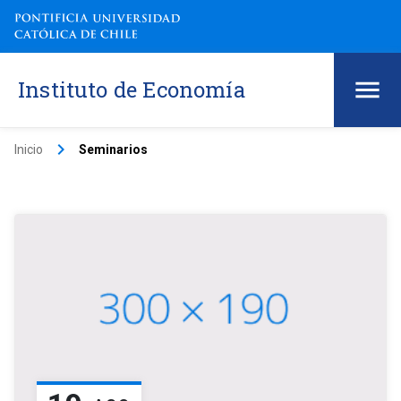
Instituto de Economía
keyboard_arrow_right
Inicio
Seminarios