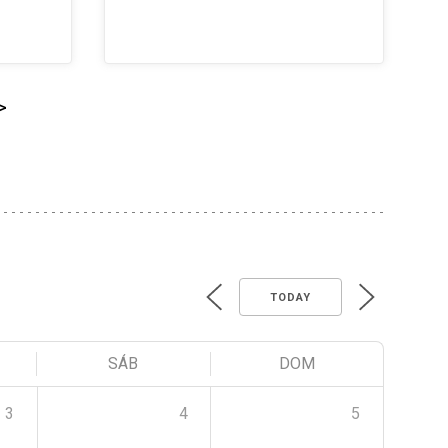
>
TODAY
SÁB
DOM
3
4
5