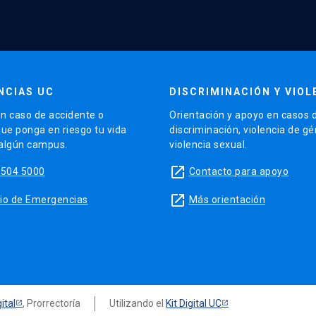
NCIAS UC
DISCRIMINACIÓN Y VIOL
n caso de accidente o
Orientación y apoyo en casos 
que ponga en riesgo tu vida
discriminación, violencia de g
 algún campus.
violencia sexual.
launch
5504 5000
Contacto para apoyo
launch
sitio de Emergencias
Más orientación
ital
, Prorrectoría
Utilizando el
Kit Digital UC