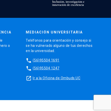
ENCIA
MEDIACIÓN UNIVERSITARIA
de
Teléfonos para orientación y consejo si
énero o
se ha vulnerado alguno de tus derechos
en la universidad.
phone
(56)95504 1691
phone
(56)95504 1247
launch
Ir a la Oficina de Ombuds UC