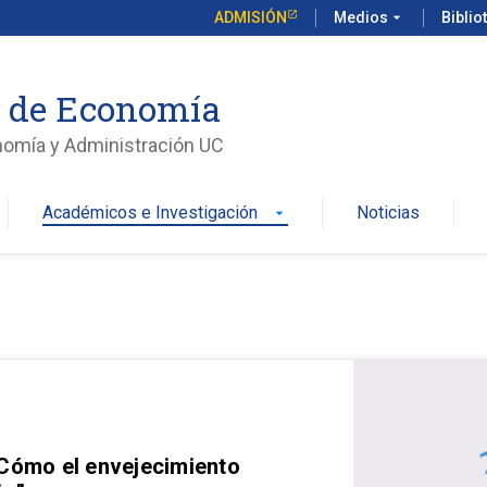
ADMISIÓN
Medios
arrow_drop_down
Biblio
o de Economía
nomía y Administración UC
Académicos e Investigación
Noticias
arrow_drop_down
 Cómo el envejecimiento