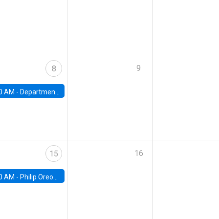
9
8
0 AM -
Department Seminar: James Robinson
16
15
0 AM -
Philip Oreopolous, University of Toronto