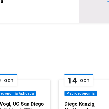
ia”
9
14
OCT
OCT
oeconomía Aplicada
Macroeconomía
Vogl, UC San Diego
Diego Kanzig,