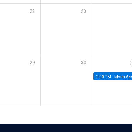
22
23
29
30
2:00 PM -
Maria Aristizabal-Ramirez, FED