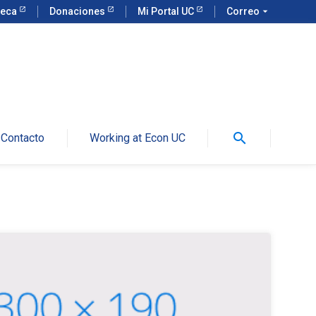
teca
Donaciones
Mi Portal UC
Correo
arrow_drop_down
search
Contacto
Working at Econ UC