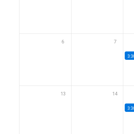
6
7
3:3
13
14
3:3