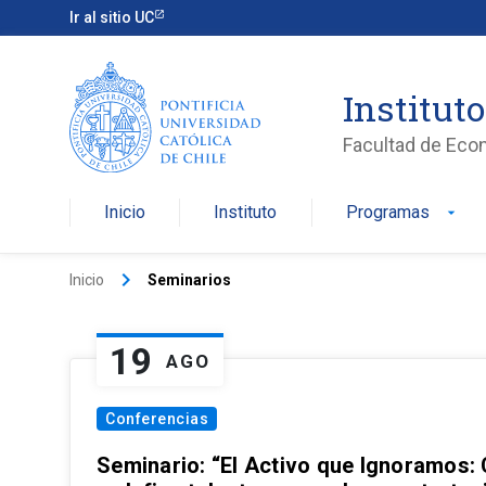
Ir al sitio UC
Institut
Facultad de Eco
Inicio
Instituto
Programas
arrow_drop_down
keyboard_arrow_right
Inicio
Seminarios
19
AGO
Conferencias
Seminario: “El Activo que Ignoramos: