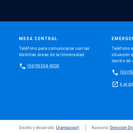
MESA CENTRAL
EMERGE
Teléfono para comunicarse con las
Teléfono e
distintas áreas de la Universidad.
situación 
dentro de
phone
(56)95504 4000
phone
(56)9
launch
Ir al 
Diseño y desarrollo:
Urantiacos
Asesoría:
Dirección Dig