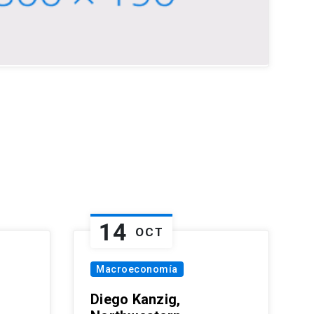
14
OCT
Macroeconomía
Diego Kanzig,