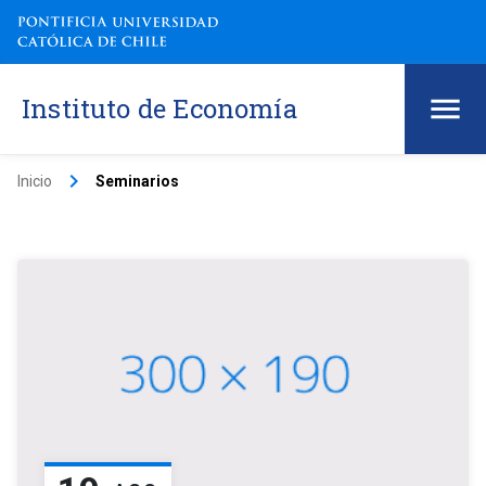
Instituto de Economía
keyboard_arrow_right
Inicio
Seminarios