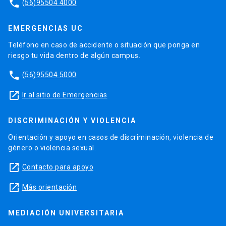
phone
(56)95504 4000
EMERGENCIAS UC
Teléfono en caso de accidente o situación que ponga en
riesgo tu vida dentro de algún campus.
phone
(56)95504 5000
launch
Ir al sitio de Emergencias
DISCRIMINACIÓN Y VIOLENCIA
Orientación y apoyo en casos de discriminación, violencia de
género o violencia sexual.
launch
Contacto para apoyo
launch
Más orientación
MEDIACIÓN UNIVERSITARIA