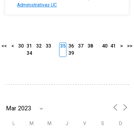
Administrativas UC
<<
<
30
31
32
33
35
36
37
38
40
41
>
>>
34
39
L
M
M
J
V
S
D