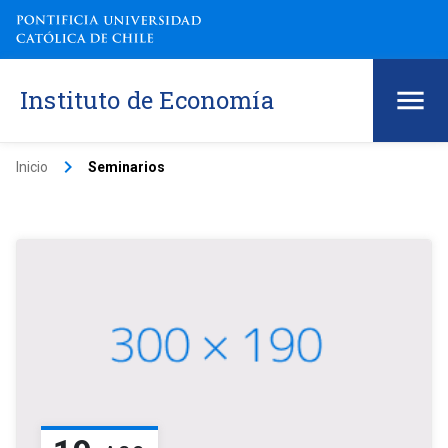
Instituto de Economía
keyboard_arrow_right
Inicio
Seminarios