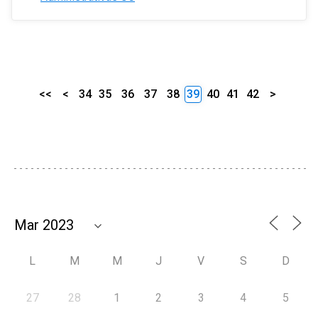
<<
<
34
35
36
37
38
39
40
41
42
>
L
M
M
J
V
S
D
27
28
1
2
3
4
5