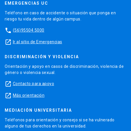
EMERGENCIAS UC
Teléfono en caso de accidente o situación que ponga en
riesgo tu vida dentro de algún campus.
phone
(56)95504 5000
launch
Ir al sitio de Emergencias
DISCRIMINACIÓN Y VIOLENCIA
Orientación y apoyo en casos de discriminación, violencia de
género o violencia sexual.
launch
Contacto para apoyo
launch
Más orientación
MEDIACIÓN UNIVERSITARIA
Teléfonos para orientación y consejo si se ha vulnerado
alguno de tus derechos en la universidad.