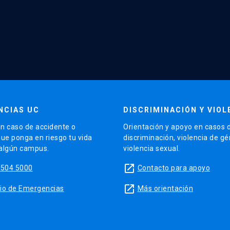
NCIAS UC
DISCRIMINACIÓN Y VIOL
n caso de accidente o
Orientación y apoyo en casos 
que ponga en riesgo tu vida
discriminación, violencia de g
 algún campus.
violencia sexual.
launch
5504 5000
Contacto para apoyo
launch
sitio de Emergencias
Más orientación