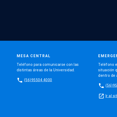
MESA CENTRAL
EMERGE
Teléfono para comunicarse con las
Teléfono e
distintas áreas de la Universidad.
situación 
dentro de
phone
(56)95504 4000
phone
(56)9
launch
Ir al 