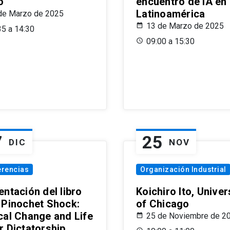
o
encuentro de IA en
Latinoamérica
de Marzo de 2025
13 de Marzo de 2025
35 a 14:30
09:00 a 15:30
7
25
DIC
NOV
erencias
Organización Industrial
ntación del libro
Koichiro Ito, Univer
 Pinochet Shock:
of Chicago
cal Change and Life
25 de Noviembre de 2
r Dictatorship