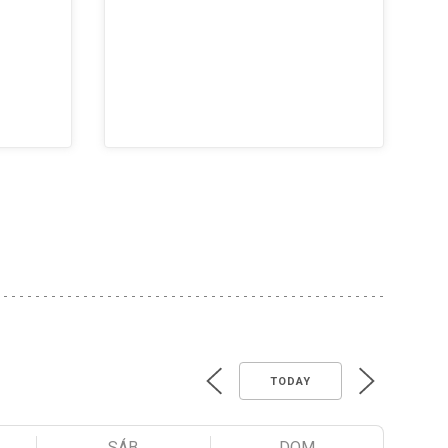
TODAY
SÁB
DOM