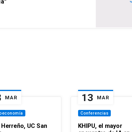
ia”
8
13
MAR
MAR
oeconomía
Conferencias
 Herreño, UC San
KHIPU, el mayor