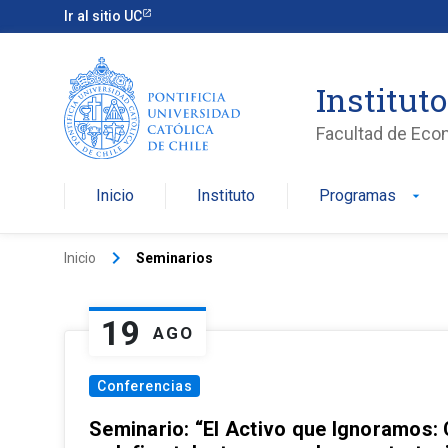
Ir al sitio UC
Institut
Facultad de Eco
Inicio
Instituto
Programas
arrow_drop_down
keyboard_arrow_right
Inicio
Seminarios
19
AGO
Conferencias
Seminario: “El Activo que Ignoramos: