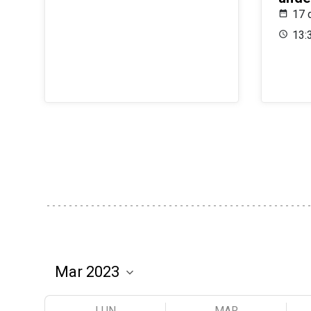
17 
13:
LUN
MAR