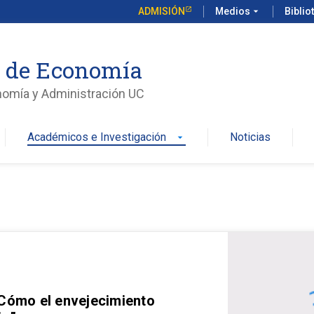
ADMISIÓN
Medios
arrow_drop_down
Biblio
o de Economía
nomía y Administración UC
Académicos e Investigación
Noticias
arrow_drop_down
 Cómo el envejecimiento