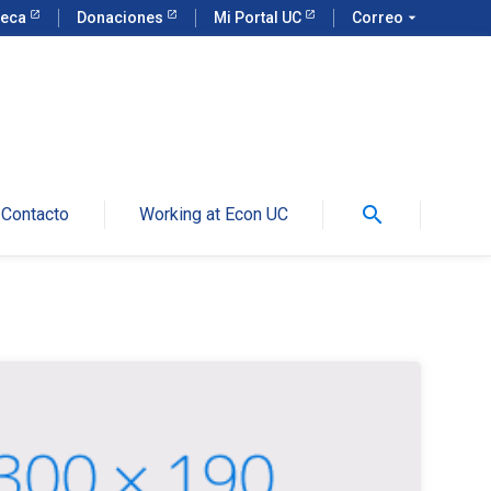
teca
Donaciones
Mi Portal UC
Correo
arrow_drop_down
search
Contacto
Working at Econ UC