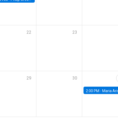
22
23
29
30
2:00 PM -
Maria Aristizabal-Ramirez, FED