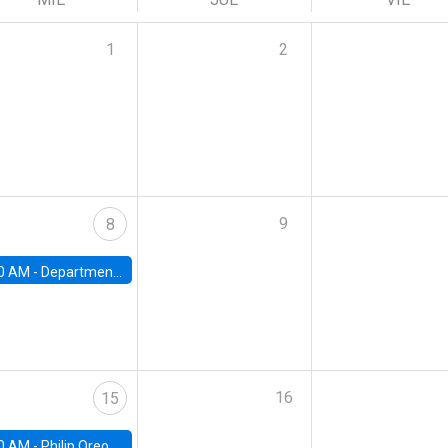
1
2
9
8
0 AM -
Department Seminar: James Robinson
16
15
0 AM -
Philip Oreopolous, University of Toronto