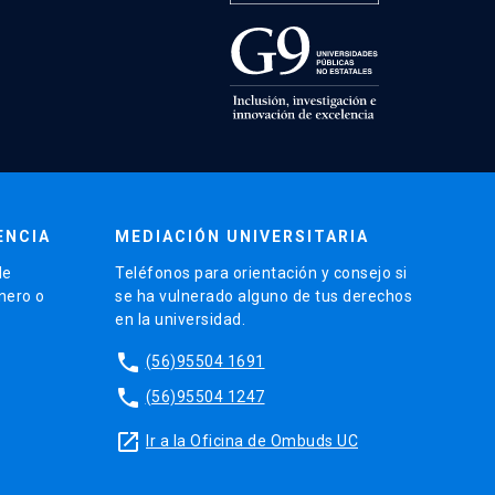
ENCIA
MEDIACIÓN UNIVERSITARIA
de
Teléfonos para orientación y consejo si
énero o
se ha vulnerado alguno de tus derechos
en la universidad.
phone
(56)95504 1691
phone
(56)95504 1247
launch
Ir a la Oficina de Ombuds UC