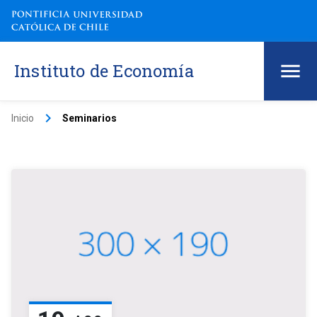
Instituto de Economía
keyboard_arrow_right
Inicio
Seminarios