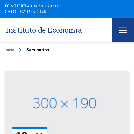
Instituto de Economía
keyboard_arrow_right
Inicio
Seminarios