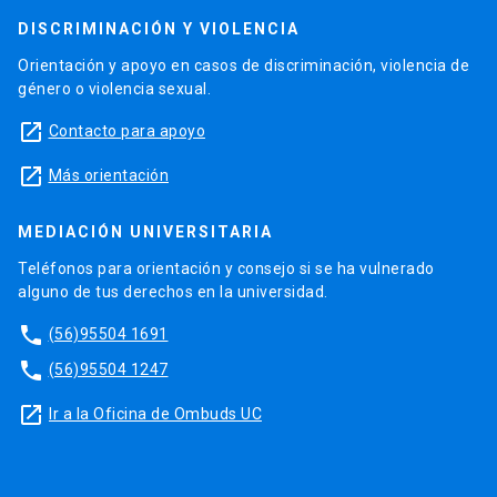
DISCRIMINACIÓN Y VIOLENCIA
Orientación y apoyo en casos de discriminación, violencia de
género o violencia sexual.
launch
Contacto para apoyo
launch
Más orientación
MEDIACIÓN UNIVERSITARIA
Teléfonos para orientación y consejo si se ha vulnerado
alguno de tus derechos en la universidad.
phone
(56)95504 1691
phone
(56)95504 1247
launch
Ir a la Oficina de Ombuds UC