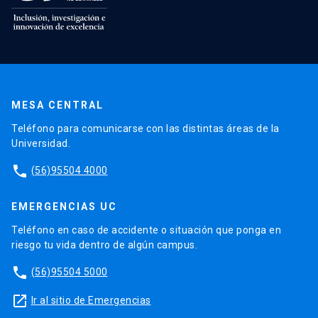
MESA CENTRAL
Teléfono para comunicarse con las distintas áreas de la
Universidad.
phone
(56)95504 4000
EMERGENCIAS UC
Teléfono en caso de accidente o situación que ponga en
riesgo tu vida dentro de algún campus.
phone
(56)95504 5000
launch
Ir al sitio de Emergencias