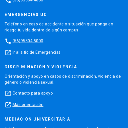
phone
EMERGENCIAS UC
Teléfono en caso de accidente o situación que ponga en
riesgo tu vida dentro de algún campus.
phone
(56)95504 5000
launch
Ir al sitio de Emergencias
DISCRIMINACIÓN Y VIOLENCIA
Orientación y apoyo en casos de discriminación, violencia de
género o violencia sexual.
launch
Contacto para apoyo
launch
Más orientación
MEDIACIÓN UNIVERSITARIA