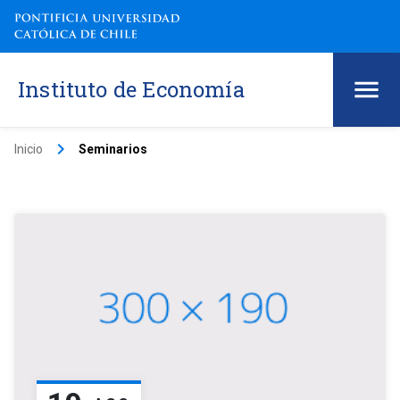
Instituto de Economía
keyboard_arrow_right
Inicio
Seminarios