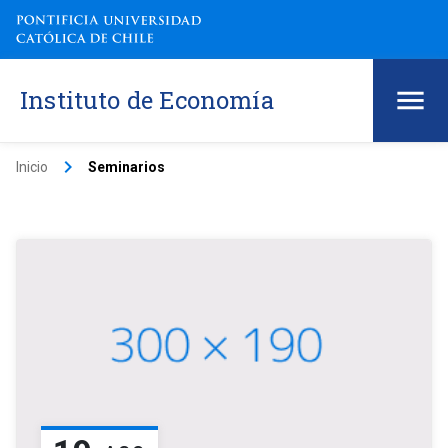
Instituto de Economía
keyboard_arrow_right
Inicio
Seminarios