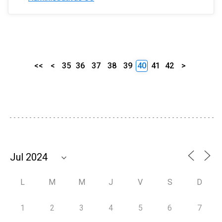
<<
<
35
36
37
38
39
40
41
42
>
L
M
M
J
V
S
D
1
2
3
4
5
6
7