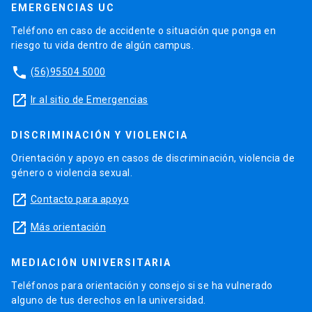
EMERGENCIAS UC
Teléfono en caso de accidente o situación que ponga en
riesgo tu vida dentro de algún campus.
phone
(56)95504 5000
launch
Ir al sitio de Emergencias
DISCRIMINACIÓN Y VIOLENCIA
Orientación y apoyo en casos de discriminación, violencia de
género o violencia sexual.
launch
Contacto para apoyo
launch
Más orientación
MEDIACIÓN UNIVERSITARIA
Teléfonos para orientación y consejo si se ha vulnerado
alguno de tus derechos en la universidad.