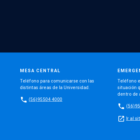
MESA CENTRAL
EMERGE
Teléfono para comunicarse con las
Teléfono e
distintas áreas de la Universidad.
situación 
dentro de
phone
(56)95504 4000
phone
(56)9
launch
Ir al 