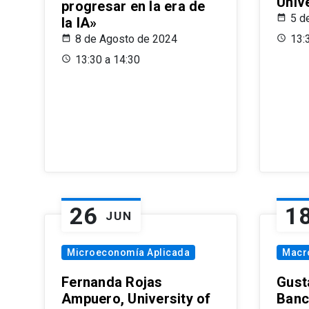
Univ
progresar en la era de
5 d
la IA»
8 de Agosto de 2024
13:
13:30 a 14:30
26
1
JUN
Microeconomía Aplicada
Macr
Fernanda Rojas
Gust
Ampuero, University of
Banc