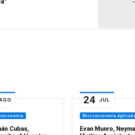
ia”
24
AGO
JUL
oeconomía
Microeconomía Aplicad
án Cubas,
Evan Munro, Neym