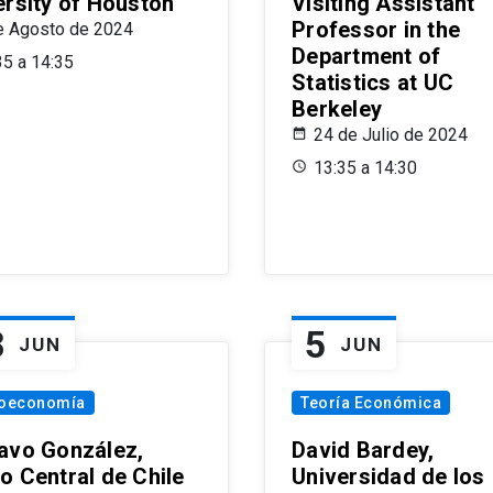
ersity of Houston
Visiting Assistant
Professor in the
e Agosto de 2024
Department of
35 a 14:35
Statistics at UC
Berkeley
24 de Julio de 2024
13:35 a 14:30
8
5
JUN
JUN
oeconomía
Teoría Económica
avo González,
David Bardey,
o Central de Chile
Universidad de los