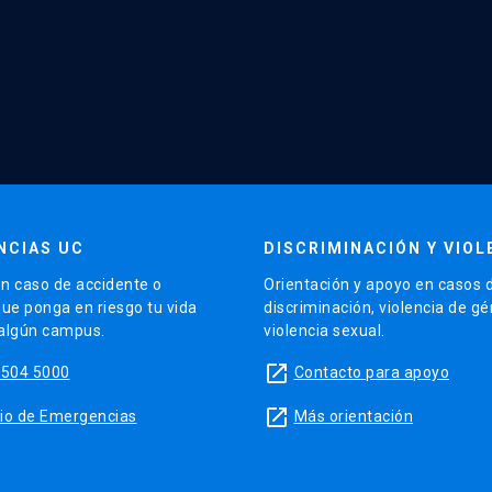
NCIAS UC
DISCRIMINACIÓN Y VIOL
n caso de accidente o
Orientación y apoyo en casos 
que ponga en riesgo tu vida
discriminación, violencia de g
 algún campus.
violencia sexual.
launch
5504 5000
Contacto para apoyo
launch
sitio de Emergencias
Más orientación