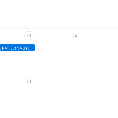
25
24
5 PM -
Evan Munro, Neyman Visiting Assistant Professor in the Department of Statistics at UC Berkeley
31
1