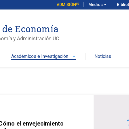
ADMISIÓN
Medios
arrow_drop_down
Biblio
o de Economía
nomía y Administración UC
Académicos e Investigación
Noticias
arrow_drop_down
 Cómo el envejecimiento