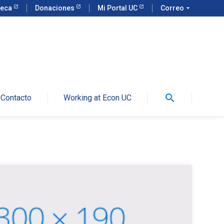
teca
Donaciones
Mi Portal UC
Correo
arrow_drop_down
search
Contacto
Working at Econ UC