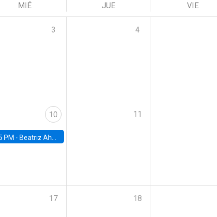
MIÉ
JUE
VIE
3
4
11
10
5 PM -
Beatriz Ahumada, PhD candidate, Universidad de Pittsburgh
17
18