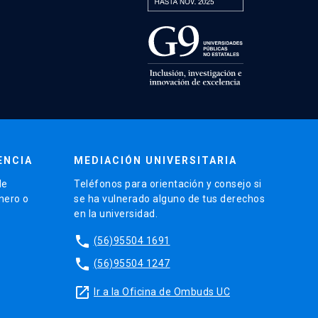
ENCIA
MEDIACIÓN UNIVERSITARIA
de
Teléfonos para orientación y consejo si
énero o
se ha vulnerado alguno de tus derechos
en la universidad.
phone
(56)95504 1691
phone
(56)95504 1247
launch
Ir a la Oficina de Ombuds UC