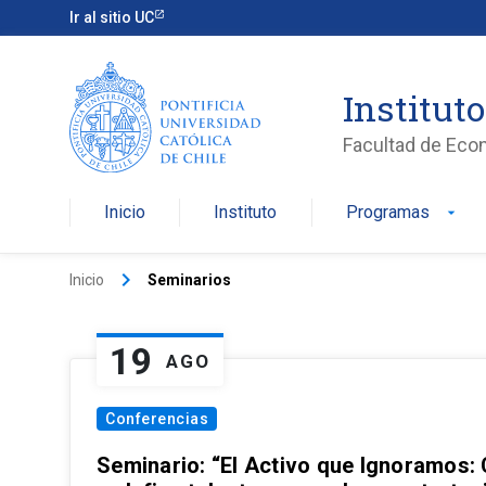
Ir al sitio UC
Institut
Facultad de Eco
Inicio
Instituto
Programas
arrow_drop_down
keyboard_arrow_right
Inicio
Seminarios
19
AGO
Conferencias
Seminario: “El Activo que Ignoramos: