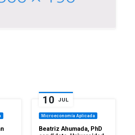
10
JUL
a
Microeconomía Aplicada
an
Beatriz Ahumada, PhD