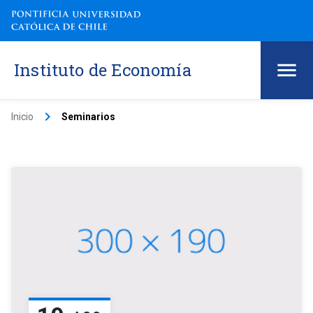
Instituto de Economía
keyboard_arrow_right
Inicio
Seminarios