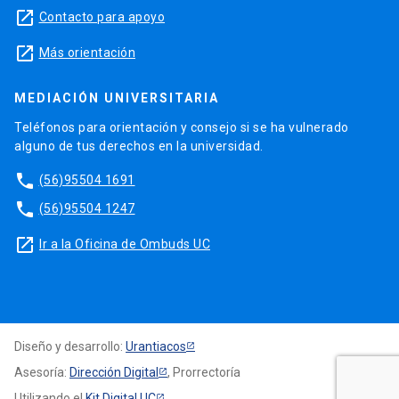
launch
Contacto para apoyo
launch
Más orientación
MEDIACIÓN UNIVERSITARIA
Teléfonos para orientación y consejo si se ha vulnerado
alguno de tus derechos en la universidad.
phone
(56)95504 1691
phone
(56)95504 1247
launch
Ir a la Oficina de Ombuds UC
Diseño y desarrollo:
Urantiacos
Asesoría:
Dirección Digital
, Prorrectoría
Utilizando el
Kit Digital UC