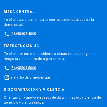
MESA CENTRAL
Teléfono para comunicarse con las distintas áreas de la
Universidad.
phone
(56)95504 4000
EMERGENCIAS UC
Teléfono en caso de accidente o situación que ponga en
riesgo tu vida dentro de algún campus.
phone
(56)95504 5000
launch
Ir al sitio de Emergencias
DISCRIMINACIÓN Y VIOLENCIA
Orientación y apoyo en casos de discriminación, violencia de
género o violencia sexual.