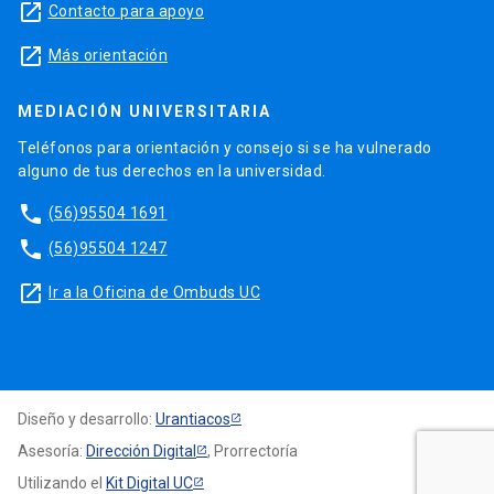
launch
Contacto para apoyo
launch
Más orientación
MEDIACIÓN UNIVERSITARIA
Teléfonos para orientación y consejo si se ha vulnerado
alguno de tus derechos en la universidad.
phone
(56)95504 1691
phone
(56)95504 1247
launch
Ir a la Oficina de Ombuds UC
Diseño y desarrollo:
Urantiacos
Asesoría:
Dirección Digital
, Prorrectoría
Utilizando el
Kit Digital UC