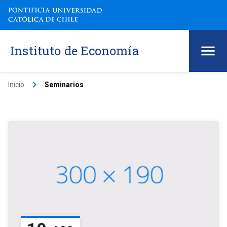
Instituto de Economía
keyboard_arrow_right
Inicio
Seminarios