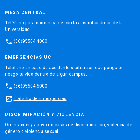
MESA CENTRAL
Teléfono para comunicarse con las distintas áreas de la
Universidad.
phone
(56)95504 4000
EMERGENCIAS UC
Teléfono en caso de accidente o situación que ponga en
riesgo tu vida dentro de algún campus.
phone
(56)95504 5000
launch
Ir al sitio de Emergencias
DISCRIMINACIÓN Y VIOLENCIA
Orientación y apoyo en casos de discriminación, violencia de
género o violencia sexual.