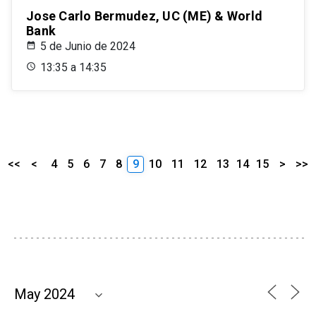
Jose Carlo Bermudez, UC (ME) & World
Bank
5 de Junio de 2024
13:35 a 14:35
<<
<
4
5
6
7
8
9
10
11
12
13
14
15
>
>>