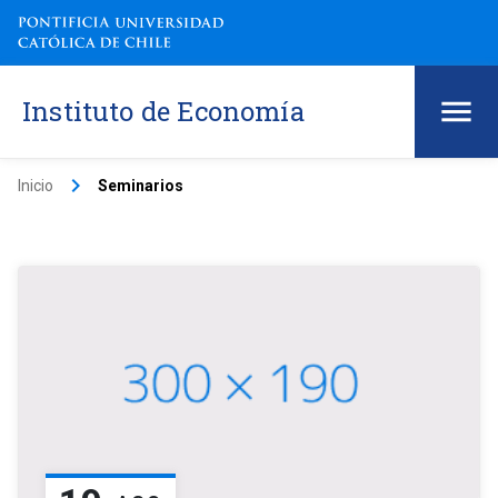
Instituto de Economía
keyboard_arrow_right
Inicio
Seminarios