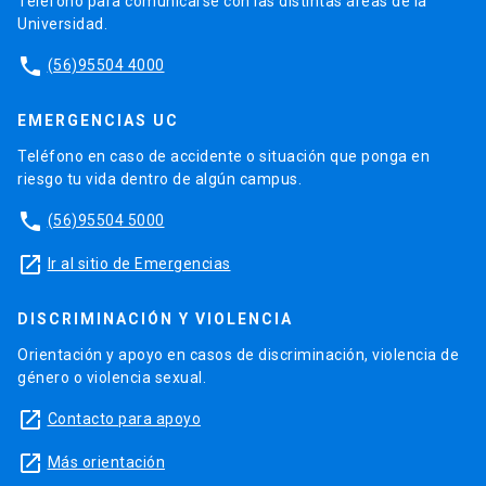
Teléfono para comunicarse con las distintas áreas de la
Universidad.
phone
(56)95504 4000
EMERGENCIAS UC
Teléfono en caso de accidente o situación que ponga en
riesgo tu vida dentro de algún campus.
phone
(56)95504 5000
launch
Ir al sitio de Emergencias
DISCRIMINACIÓN Y VIOLENCIA
Orientación y apoyo en casos de discriminación, violencia de
género o violencia sexual.
launch
Contacto para apoyo
launch
Más orientación