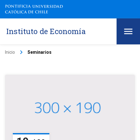
Instituto de Economía
keyboard_arrow_right
Inicio
Seminarios