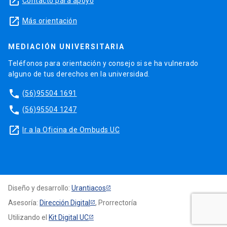
launch
Contacto para apoyo
launch
Más orientación
MEDIACIÓN UNIVERSITARIA
Teléfonos para orientación y consejo si se ha vulnerado
alguno de tus derechos en la universidad.
phone
(56)95504 1691
phone
(56)95504 1247
launch
Ir a la Oficina de Ombuds UC
Diseño y desarrollo:
Urantiacos
Asesoría:
Dirección Digital
, Prorrectoría
Utilizando el
Kit Digital UC