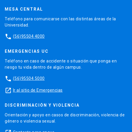
MESA CENTRAL
Teléfono para comunicarse con las distintas áreas de la
Universidad.
phone
(56)95504 4000
EMERGENCIAS UC
Teléfono en caso de accidente o situación que ponga en
riesgo tu vida dentro de algún campus.
phone
(56)95504 5000
launch
Ir al sitio de Emergencias
DISCRIMINACIÓN Y VIOLENCIA
Orientación y apoyo en casos de discriminación, violencia de
género o violencia sexual.