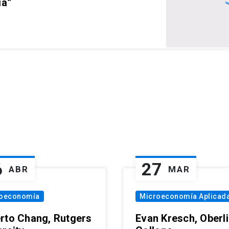
ia”
6
27
ABR
MAR
oeconomía
Microeconomía Aplicad
rto Chang, Rutgers
Evan Kresch, Oberl