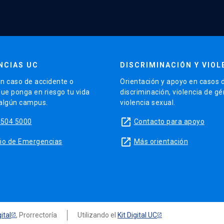
NCIAS UC
DISCRIMINACIÓN Y VIOL
n caso de accidente o
Orientación y apoyo en casos 
que ponga en riesgo tu vida
discriminación, violencia de g
 algún campus.
violencia sexual.
launch
5504 5000
Contacto para apoyo
launch
sitio de Emergencias
Más orientación
ital
, Prorrectoría
Utilizando el
Kit Digital UC