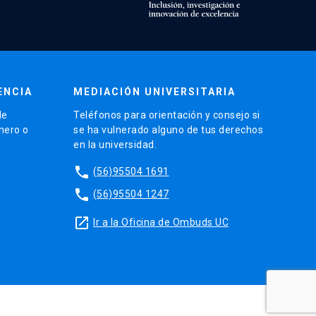
ENCIA
MEDIACIÓN UNIVERSITARIA
de
Teléfonos para orientación y consejo si
énero o
se ha vulnerado alguno de tus derechos
en la universidad.
phone
(56)95504 1691
phone
(56)95504 1247
launch
Ir a la Oficina de Ombuds UC