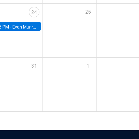
25
24
5 PM -
Evan Munro, Neyman Visiting Assistant Professor in the Department of Statistics at UC Berkeley
31
1