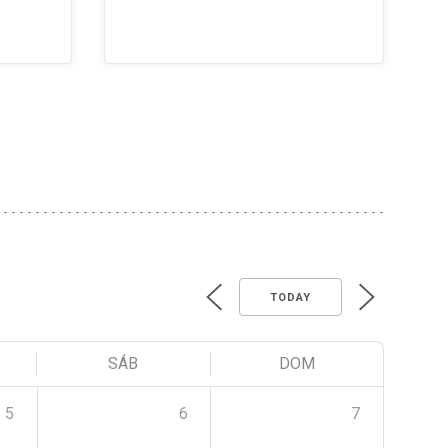
TODAY
SÁB
DOM
5
6
7