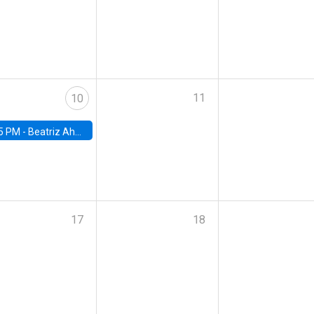
11
10
5 PM -
Beatriz Ahumada, PhD candidate, Universidad de Pittsburgh
17
18