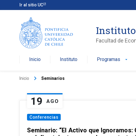
Ir al sitio UC
Institut
Facultad de Eco
Inicio
Instituto
Programas
arrow_drop_down
keyboard_arrow_right
Inicio
Seminarios
19
AGO
Conferencias
Seminario: “El Activo que Ignoramos: