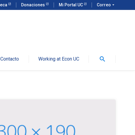
teca
Donaciones
Mi Portal UC
Correo
arrow_drop_down
search
Contacto
Working at Econ UC