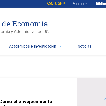
ADMISIÓN
Medios
arrow_drop_down
Biblio
o de Economía
nomía y Administración UC
Académicos e Investigación
Noticias
arrow_drop_down
 Cómo el envejecimiento