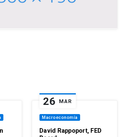
26
MAR
a
Macroeconomía
in
David Rappoport, FED