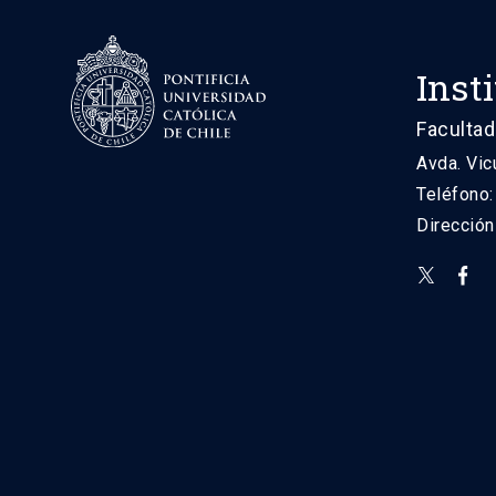
Inst
Facultad
Avda. Vic
Teléfono
Direcció