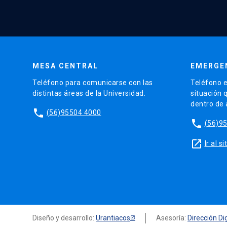
MESA CENTRAL
EMERGE
Teléfono para comunicarse con las
Teléfono e
distintas áreas de la Universidad.
situación 
dentro de
phone
(56)95504 4000
phone
(56)9
launch
Ir al 
Diseño y desarrollo:
Urantiacos
Asesoría:
Dirección Dig